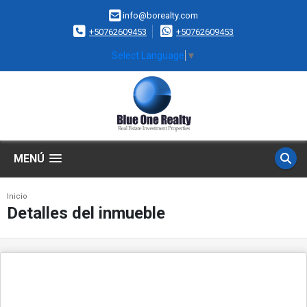
info@borealty.com
+50762609453
+50762609453
Select Language
▼
MENÚ
Inicio
Detalles del inmueble