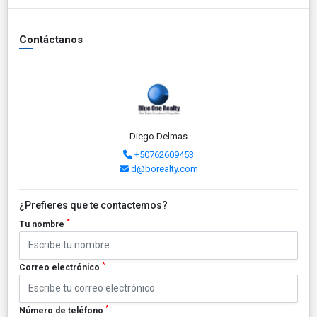
Contáctanos
Diego Delmas
+50762609453
d@borealty.com
¿Prefieres que te contactemos?
*
Tu nombre
*
Correo electrónico
*
Número de teléfono