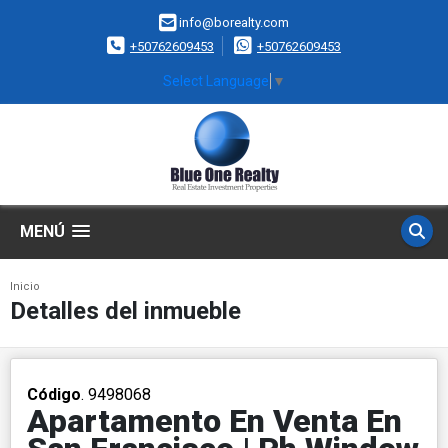
info@borealty.com
+50762609453
+50762609453
Select Language
▼
MENÚ
Inicio
Detalles del inmueble
Código
. 9498068
Apartamento En Venta En