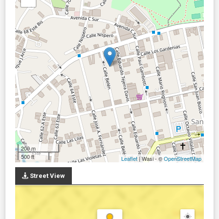
200 m
500 ft
Leaflet
| Wasi - ©
OpenStreetMap
Street View