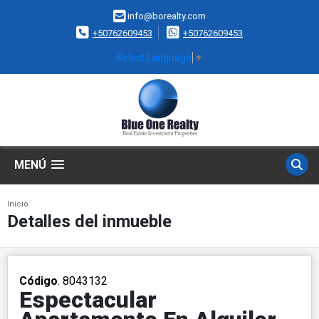
info@borealty.com
+50762609453
+50762609453
Select Language
▼
MENÚ
Inicio
Detalles del inmueble
Código
. 8043132
Espectacular