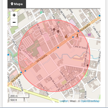
Mapa
+
−
200 m
500 ft
Leaflet
| Wasi - ©
OpenStreetMap