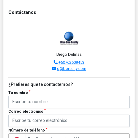
Contáctanos
Diego Delmas
+50762609453
d@borealty.com
¿Prefieres que te contactemos?
*
Tu nombre
*
Correo electrónico
*
Número de teléfono