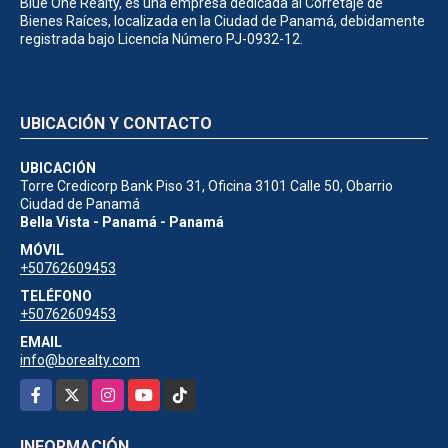
Blue One Realty, es una empresa dedicada al Corretaje de
Bienes Raíces, localizada en la Ciudad de Panamá, debidamente
registrada bajo Licencía Número PJ-0932-12.
UBICACIÓN Y CONTACTO
UBICACIÓN
Torre Credicorp Bank Piso 31, Oficina 3101 Calle 50, Obarrio
Ciudad de Panamá
Bella Vista - Panamá - Panamá
MÓVIL
+50762609453
TELÉFONO
+50762609453
EMAIL
info@borealty.com
Facebook
X
Instagram
YouTube
TikTok
INFORMACIÓN