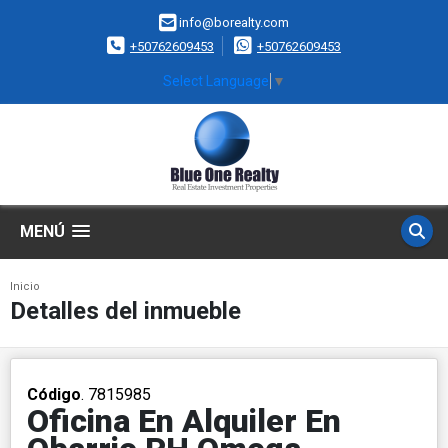
info@borealty.com
+50762609453
+50762609453
Select Language
▼
MENÚ
Inicio
Detalles del inmueble
Código
. 7815985
Oficina En Alquiler En