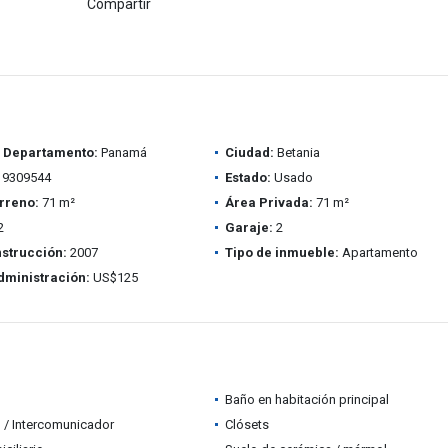
Compartir
/ Departamento:
Panamá
Ciudad:
Betania
9309544
Estado:
Usado
rreno:
71 m²
Área Privada:
71 m²
2
Garaje:
2
strucción:
2007
Tipo de inmueble:
Apartamento
dministración:
US$125
Baño en habitación principal
 / Intercomunicador
Clósets