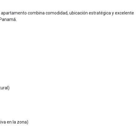
e apartamento combina comodidad, ubicación estratégica y excelente
e Panamá.
tural)
iva en la zona)