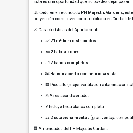
Esta es una oportunidad que no puedes dejar pasar.
Ubicado en el reconocido
PH Majestic Gardens
, est
proyección como inversión inmobiliaria en Ciudad d
📐 Características del Apartamento:
📏
71 m² bien distribuidos
🛏️
2 habitaciones
🛁
2 baños completos
🌇
Balcón abierto con hermosa vista
🏢 Piso alto (mejor ventilación e iluminación na
❄️ Aires acondicionados
⚡ Incluye línea blanca completa
🚗
2 estacionamientos
(gran ventaja competit
🏢 Amenidades del PH Majestic Gardens: