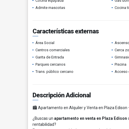
Cocina equipada
Gas domi
Admite mascotas
Cocina t
Características externas
Área Social
Ascenso
Centros comerciales
Cerca z
Garita de Entrada
Gimnasi
Parques cercanos
Piscina
Trans. público cercano
Acceso 
Descripción Adicional
🏙️ Apartamento en Alquiler y Venta en Plaza Edison 
¿Buscas un
apartamento en venta en Plaza Edison
c
rentabilidad?