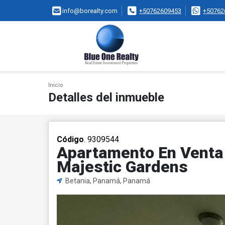
info@borealty.com
+50762609453
+50762
Inicio
Detalles del inmueble
Código
. 9309544
Apartamento En Venta y
Majestic Gardens
Betania, Panamá, Panamá