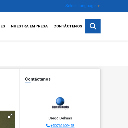
Select Language
▼
RES
NUESTRA EMPRESA
CONTÁCTENOS
Contáctanos
Diego Delmas
+50762609453