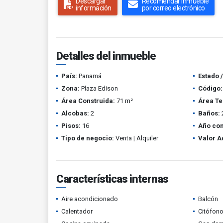
Descargar
Recomendar inmueble
información
por correo electrónico
Detalles del inmueble
País:
Panamá
Estado 
Zona:
Plaza Edison
Código:
Área Construida:
71 m²
Área Te
Alcobas:
2
Baños:
Pisos:
16
Año con
Tipo de negocio:
Venta | Alquiler
Valor A
Características internas
Aire acondicionado
Balcón
Calentador
Citófono