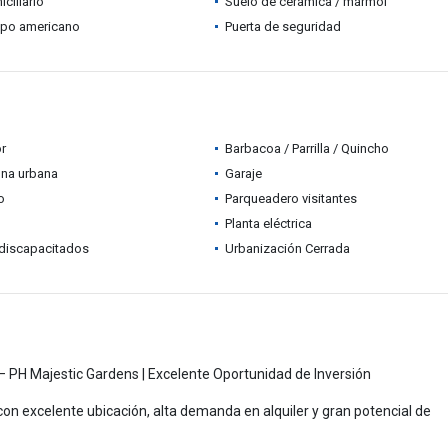
ciliario
Suelo de cerámica / mármol
ipo americano
Puerta de seguridad
r
Barbacoa / Parrilla / Quincho
ona urbana
Garaje
o
Parqueadero visitantes
Planta eléctrica
discapacitados
Urbanización Cerrada
– PH Majestic Gardens | Excelente Oportunidad de Inversión
on excelente ubicación, alta demanda en alquiler y gran potencial de