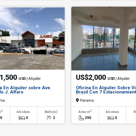
1,500
US$2,000
USD
| Alquiler
USD
| Alquiler
a En Alquiler sobre Ave.
Oficina En Alquiler Sobre Vi
o J. Alfaro
Brasil Con 7 Estacionamien
290m2
ma
Panama
2
2
m
Alcobas
Baño(s)
Área m
Alcobas
B
00
0
2
290
0