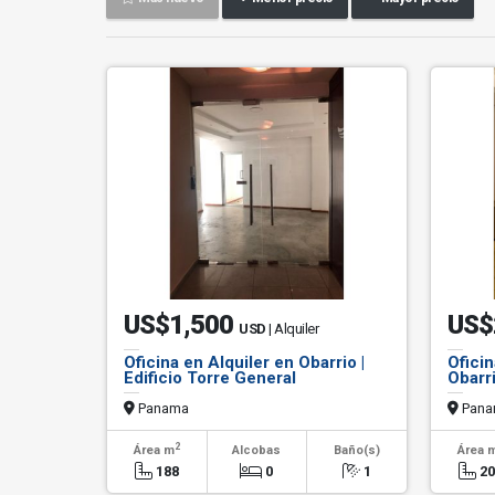
US$1,500
US$
USD
| Alquiler
Oficina en Alquiler en Obarrio |
Ofici
Edificio Torre General
Obarr
Panama
Pana
2
Área m
Alcobas
Baño(s)
Área 
188
0
1
2