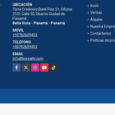
e
UBICACIÓN
Inicio
Torre Credicorp Bank Piso 31, Oficina
Ventas
3101 Calle 50, Obarrio Ciudad de
Panamá
Alquiler
Bella Vista - Panamá - Panamá
Nuestra Empre
MÓVIL
Contáctenos
+50762609453
Políticas de pr
TELÉFONO
+50762609453
EMAIL
info@borealty.com
Facebook
X
Instagram
YouTube
TikTok