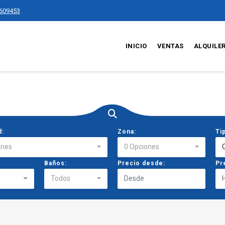
609453
INICIO
VENTAS
ALQUILE
d:
Zona:
Ti
ones
0 Opciones
Baños:
Precio desde:
Pr
Todos