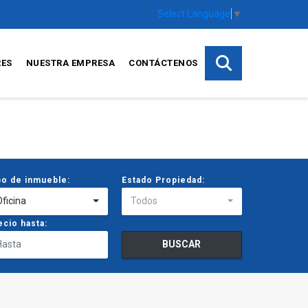
Select Language
▼
RES
NUESTRA EMPRESA
CONTÁCTENOS
po de inmueble:
Estado Propiedad:
Oficina
Todos
ecio hasta:
BUSCAR