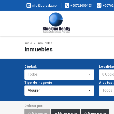
info@borealty.com
+50762609453
+50762
Inicio
Inmuebles
Inmuebles
Ciudad:
Localida
Todos
0 Opci
Tipo de negocio:
Alcobas:
Alquiler
Todos
Ordenar por:
Más nuevo
Menor precio
Mayor precio