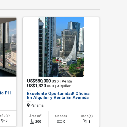
US$580,000
USD | Venta
US$1,320
USD | Alquiler
rio PH
Excelente Oportunidad! Oficina
En Alquiler y Venta En Avenida
Balboa
Panama
2
año(s)
Área m
Alcobas
Baño(s)
2
200
0
1