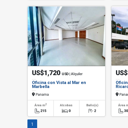
US$1,720
US$
USD
| Alquiler
Oficina con Vista al Mar en
Oficin
Marbella
Ricard
Panama
Pana
2
Área m
Alcobas
Baño(s)
Área 
215
0
2
3
1