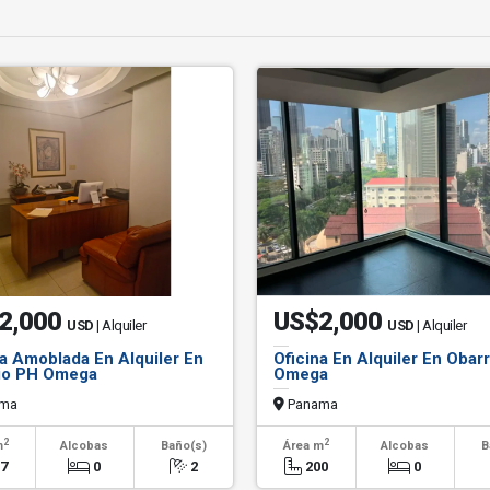
2,000
US$2,000
USD
| Alquiler
USD
| Alquiler
na Amoblada En Alquiler En
Oficina En Alquiler En Obar
io PH Omega
Omega
ma
Panama
2
2
m
Alcobas
Baño(s)
Área m
Alcobas
B
07
0
2
200
0