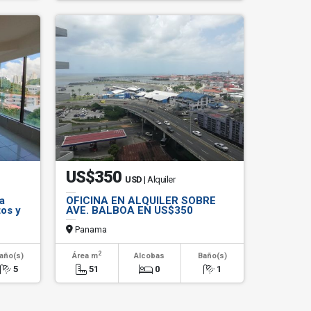
US$350
USD
| Alquiler
a
OFICINA EN ALQUILER SOBRE
tos y
AVE. BALBOA EN US$350
Panama
2
año(s)
Área m
Alcobas
Baño(s)
5
51
0
1