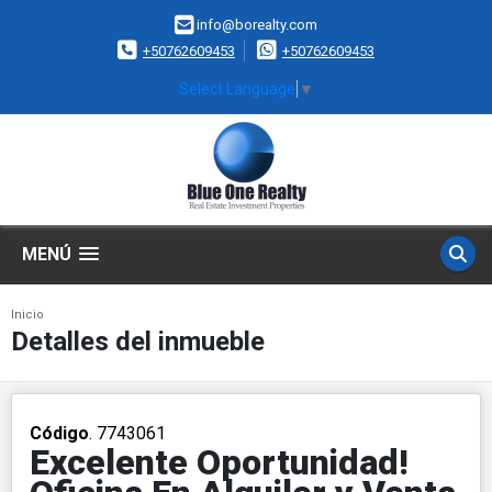
info@borealty.com
+50762609453
+50762609453
Select Language
▼
MENÚ
Inicio
Detalles del inmueble
Código
. 7743061
Excelente Oportunidad!