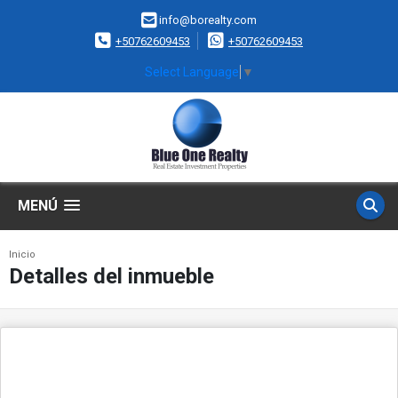
info@borealty.com
+50762609453
+50762609453
Select Language
▼
MENÚ
Inicio
Detalles del inmueble