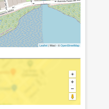
Leaflet
| Wasi - ©
OpenStreetMap