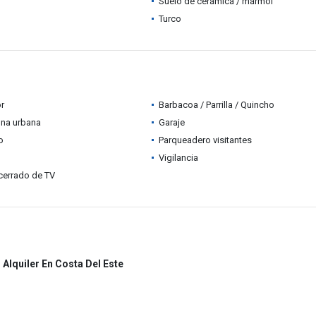
Suelo de cerámica / mármol
Turco
r
Barbacoa / Parrilla / Quincho
ona urbana
Garaje
o
Parqueadero visitantes
Vigilancia
 cerrado de TV
Alquiler En Costa Del Este