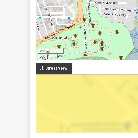
200 m
500 ft
Street View