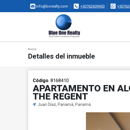
info@borealty.com
+50762609453
+50762
Inicio
Detalles del inmueble
Código
. 8168410
APARTAMENTO EN ALQ
THE REGENT
Juan Díaz, Panamá, Panamá