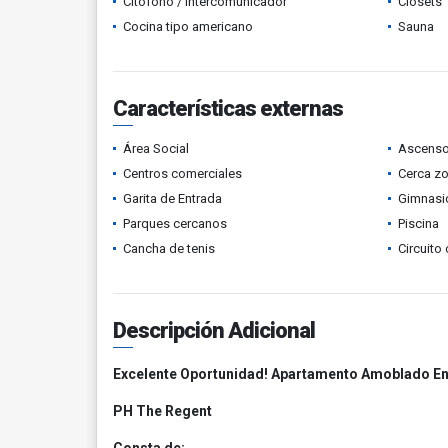
Citófono / Intercomunicador
Clósets
Cocina tipo americano
Sauna
Características externas
Área Social
Ascenso
Centros comerciales
Cerca z
Garita de Entrada
Gimnasi
Parques cercanos
Piscina
Cancha de tenis
Circuito
Descripción Adicional
Excelente Oportunidad! Apartamento Amoblado En 
PH The Regent