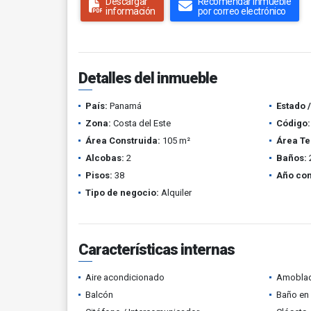
Descargar
Recomendar inmueble
información
por correo electrónico
Detalles del inmueble
País:
Panamá
Estado 
Zona:
Costa del Este
Código:
Área Construida:
105 m²
Área Te
Alcobas:
2
Baños:
Pisos:
38
Año con
Tipo de negocio:
Alquiler
Características internas
Aire acondicionado
Amobla
Balcón
Baño en 