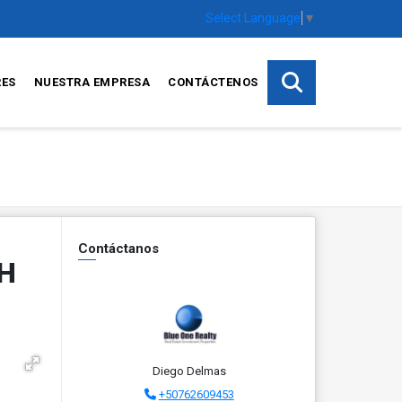
Select Language
▼
RES
NUESTRA EMPRESA
CONTÁCTENOS
Contáctanos
H
Diego Delmas
+50762609453