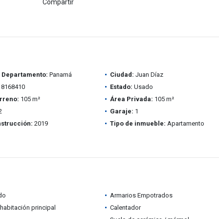
Compartir
/ Departamento:
Panamá
Ciudad:
Juan Díaz
8168410
Estado:
Usado
rreno:
105 m²
Área Privada:
105 m²
2
Garaje:
1
strucción:
2019
Tipo de inmueble:
Apartamento
do
Armarios Empotrados
habitación principal
Calentador