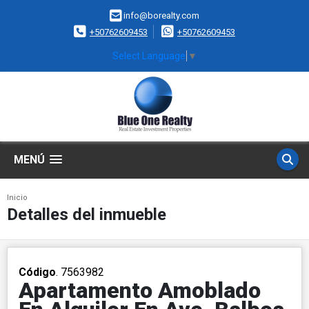
info@borealty.com
+50762609453
+50762609453
Select Language
▼
MENÚ
Inicio
Detalles del inmueble
Código
. 7563982
Apartamento Amoblado