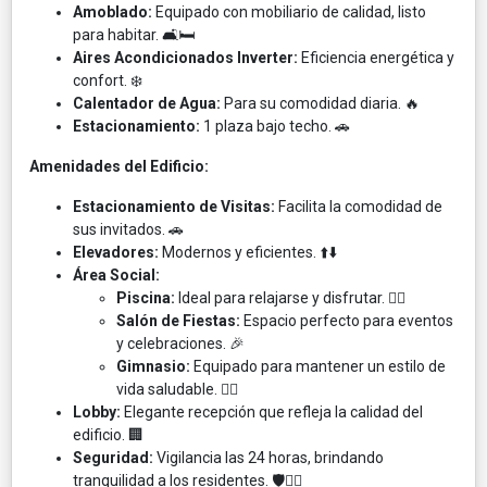
Amoblado:
Equipado con mobiliario de calidad, listo
para habitar. 🛋️🛏️​
Aires Acondicionados Inverter:
Eficiencia energética y
confort. ❄️​
Calentador de Agua:
Para su comodidad diaria. 🔥​
Estacionamiento:
1 plaza bajo techo. 🚗​
Amenidades del Edificio:
Estacionamiento de Visitas:
Facilita la comodidad de
sus invitados. 🚗​
Elevadores:
Modernos y eficientes. ⬆️⬇️​
Área Social:
Piscina:
Ideal para relajarse y disfrutar. 🏊‍♂️​
Salón de Fiestas:
Espacio perfecto para eventos
y celebraciones. 🎉​
Gimnasio:
Equipado para mantener un estilo de
vida saludable. 🏋️‍♂️​
Lobby:
Elegante recepción que refleja la calidad del
edificio. 🏢​
Seguridad:
Vigilancia las 24 horas, brindando
tranquilidad a los residentes. 🛡️👮‍♂️​