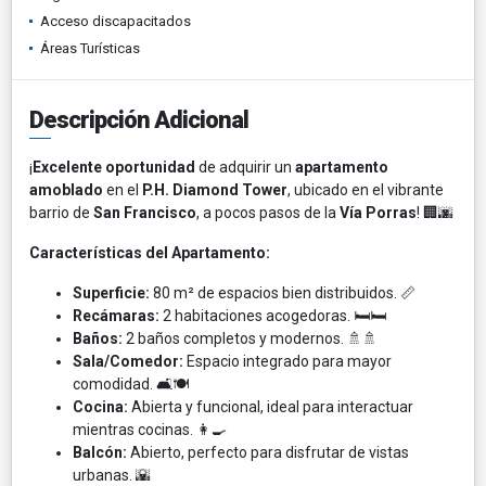
Acceso discapacitados
Áreas Turísticas
Descripción Adicional
¡
Excelente oportunidad
de adquirir un
apartamento
amoblado
en el
P.H. Diamond Tower
, ubicado en el vibrante
barrio de
San Francisco
, a pocos pasos de la
Vía Porras
! 🏢🌆​
Características del Apartamento:
Superficie:
80 m² de espacios bien distribuidos. 📏​
Recámaras:
2 habitaciones acogedoras. 🛏️🛏️​
Baños:
2 baños completos y modernos. 🚿🚿​
Sala/Comedor:
Espacio integrado para mayor
comodidad. 🛋️🍽️​
Cocina:
Abierta y funcional, ideal para interactuar
mientras cocinas. 👩‍🍳​
Balcón:
Abierto, perfecto para disfrutar de vistas
urbanas. 🌇​