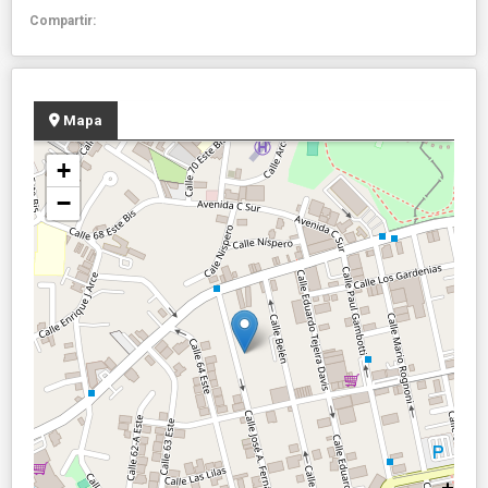
Compartir:
Mapa
+
−