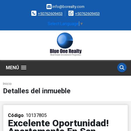
info@borealty.com
+50762609453
+50762609453
Select Language
▼
MENÚ
Inicio
Detalles del inmueble
Código
. 10137805
Excelente Oportunidad!