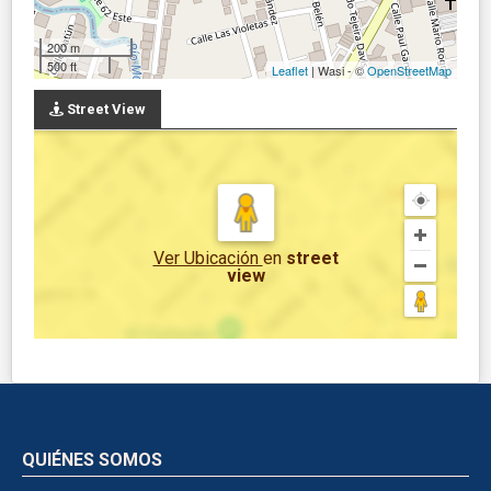
200 m
500 ft
Leaflet
| Wasi - ©
OpenStreetMap
Street View
Ver Ubicación
en
street
view
QUIÉNES SOMOS