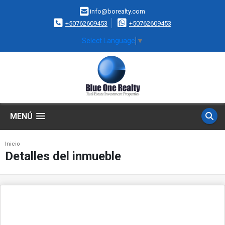
info@borealty.com
+50762609453
+50762609453
Select Language
▼
MENÚ
Inicio
Detalles del inmueble