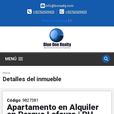
info@borealty.com
+50762609453
+50762609453
Select Language
▼
MENÚ
Inicio
Detalles del inmueble
Código
. 9827381
Apartamento en Alquiler