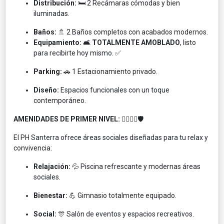
Distribución:
🛏️ 2 Recámaras cómodas y bien
iluminadas.
Baños:
🚿 2 Baños completos con acabados modernos.
Equipamiento:
🛋️
TOTALMENTE AMOBLADO
, listo
para recibirte hoy mismo. ✅
Parking:
🚗 1 Estacionamiento privado.
Diseño:
Espacios funcionales con un toque
contemporáneo.
AMENIDADES DE PRIMER NIVEL:
🏊‍♂️🏋️‍♀️🛡️
El PH Santerra ofrece áreas sociales diseñadas para tu relax y
convivencia:
Relajación:
💦 Piscina refrescante y modernas áreas
sociales.
Bienestar:
💪 Gimnasio totalmente equipado.
Social:
🎊 Salón de eventos y espacios recreativos.