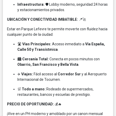
Infraestructura:
🛡️ Lobby moderno, seguridad 24 horas
y estacionamientos privados.
UBICACIÓN Y CONECTIVIDAD IMBATIBLE:
📍🚀
Estar en Parque Lefevre te permite moverte con fluidez hacia
cualquier punto de la ciudad:
🛣️
Vías Principales:
Acceso inmediato a
Vía España,
Calle 50 y Transístmica
.
🏙️
Cercanía Total:
Conecta en pocos minutos con
Obarrio, San Francisco y Bella Vista
.
✈️
Viajes:
Fácil acceso al
Corredor Sur
y al Aeropuerto
Internacional de Tocumen.
🛒
Todo a mano:
Rodeado de supermercados,
restaurantes, bancos y escuelas de prestigio.
PRECIO DE OPORTUNIDAD:
💰🔥
¡Vive en un PH moderno y amoblado por un canon mensual