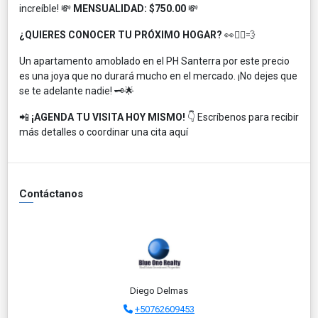
increíble! 💸
MENSUALIDAD: $750.00
💸
¿QUIERES CONOCER TU PRÓXIMO HOGAR?
👀🏃‍♂️💨
Un apartamento amoblado en el PH Santerra por este precio
es una joya que no durará mucho en el mercado. ¡No dejes que
se te adelante nadie! 🗝️🌟
📲
¡AGENDA TU VISITA HOY MISMO!
👇 Escríbenos para recibir
más detalles o coordinar una cita aquí
Contáctanos
Diego Delmas
+50762609453