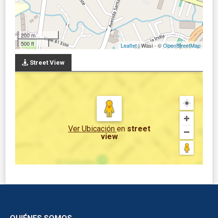
200 m
500 ft
Leaflet
| Wasi - ©
OpenStreetMap
Street View
Ver Ubicación
en
street
view