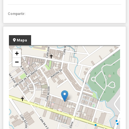
Compartir:
Mapa
+
−