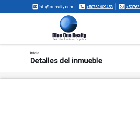
info@borealty.com
+50762609453
+50762
Inicio
Detalles del inmueble