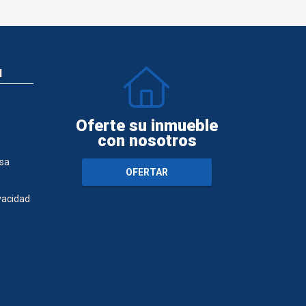
N
Oferte su inmueble
con nosotros
sa
OFERTAR
ivacidad