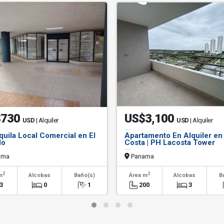
$730
US$3,100
USD
| Alquiler
USD
| Alquiler
quila Local Comercial en El
Apartamento En Alquiler en
do
Costa | PH Lacosta Tower
ama
Panama
2
2
m
Alcobas
Baño(s)
Área m
Alcobas
B
3
0
1
200
3