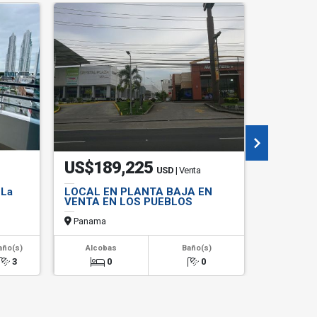
US$189,225
US$1,
USD
| Venta
 La
LOCAL EN PLANTA BAJA EN
SE ALQU
VENTA EN LOS PUEBLOS
AMOBLAD
Panama
Panama
2
año(s)
Alcobas
Baño(s)
Área m
3
0
0
131