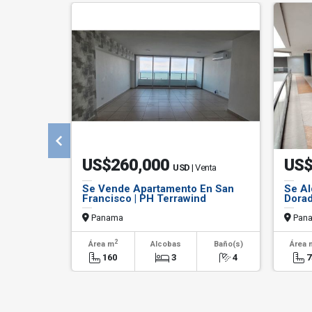
US$260,000
US
USD
| Venta
Se Vende Apartamento En San
Se Al
Francisco | PH Terrawind
Dora
Panama
Pan
2
Área m
Alcobas
Baño(s)
Área 
160
3
4
7