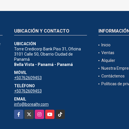
UBICACIÓN Y CONTACTO
INFORMACIÓ
e
UBICACIÓN
Inicio
Torre Credicorp Bank Piso 31, Oficina
Ventas
3101 Calle 50, Obarrio Ciudad de
Panamá
Alquiler
Bella Vista - Panamá - Panamá
Nuestra Empre
MÓVIL
Contáctenos
+50762609453
Políticas de pr
TELÉFONO
+50762609453
EMAIL
info@borealty.com
Facebook
X
Instagram
YouTube
TikTok