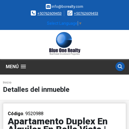
info@borealty.com
+50762609453
+50762609453
Select Language
▼
MENÚ
Inicio
Detalles del inmueble
Código
. 9520988
Apartamento Duplex En