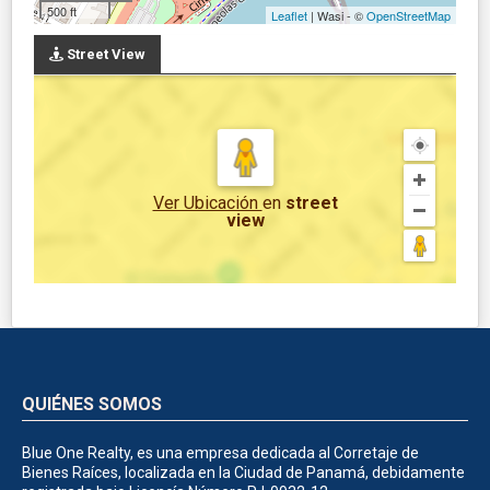
500 ft
Leaflet
| Wasi - ©
OpenStreetMap
Street View
Ver Ubicación
en
street
view
QUIÉNES SOMOS
Blue One Realty, es una empresa dedicada al Corretaje de
Bienes Raíces, localizada en la Ciudad de Panamá, debidamente