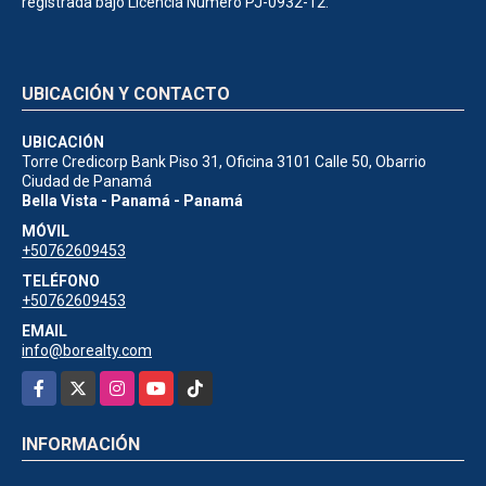
registrada bajo Licencía Número PJ-0932-12.
UBICACIÓN Y CONTACTO
UBICACIÓN
Torre Credicorp Bank Piso 31, Oficina 3101 Calle 50, Obarrio
Ciudad de Panamá
Bella Vista - Panamá - Panamá
MÓVIL
+50762609453
TELÉFONO
+50762609453
EMAIL
info@borealty.com
Facebook
X
Instagram
YouTube
TikTok
INFORMACIÓN