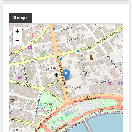
Mapa
+
−
200 m