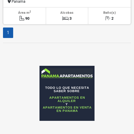
Panama
2
Área m
Alcobas
Baño(s)
90
3
2
1