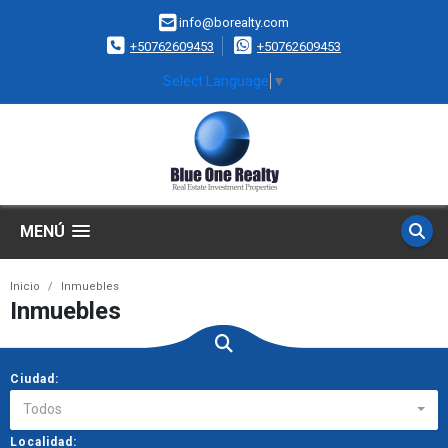
info@borealty.com
+50762609453
+50762609453
Select Language
▼
MENÚ
Inicio
Inmuebles
Inmuebles
Ciudad:
Todos
Localidad: