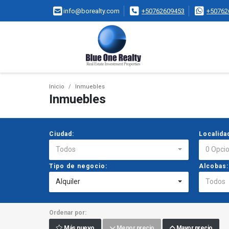
info@borealty.com
+50762609453
+50762
Inicio
Inmuebles
Inmuebles
Ciudad:
Localida
Todos
0 Opci
Tipo de negocio:
Alcobas:
Alquiler
Todos
Ordenar por:
Más nuevo
Menor precio
Mayor precio