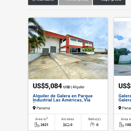
US$5,084
US$
USD
| Alquiler
Alquiler de Galera en Parque
Galera
Industrial Las Américas, Vía
Galer
Panamericana
Panama
Pana
2
Área m
Alcobas
Baño(s)
Área 
2421
0
0
10