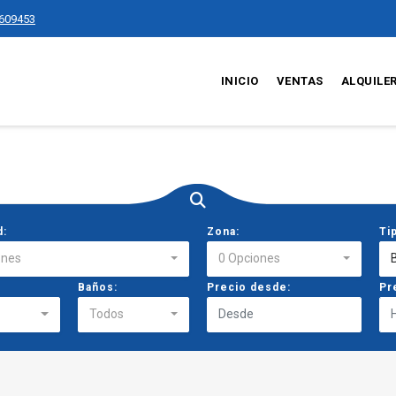
609453
INICIO
VENTAS
ALQUILE
d:
Zona:
Ti
ones
0 Opciones
Baños:
Precio desde:
Pr
Todos