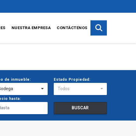
RES
NUESTRA EMPRESA
CONTÁCTENOS
po de inmueble:
Estado Propiedad:
Bodega
Todos
ecio hasta:
BUSCAR