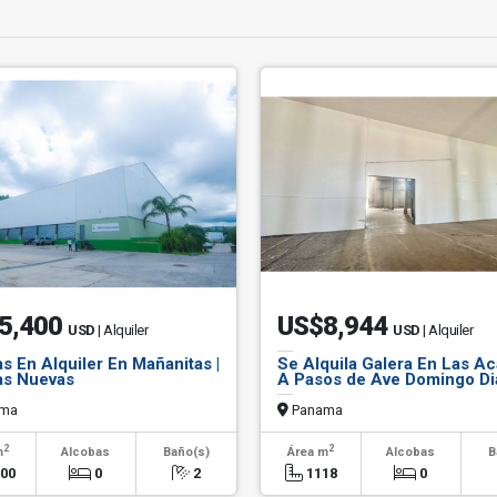
5,400
US$8,944
USD
| Alquiler
USD
| Alquiler
s En Alquiler En Mañanitas |
Se Alquila Galera En Las Ac
as Nuevas
A Pasos de Ave Domingo Di
ma
Panama
2
2
m
Alcobas
Baño(s)
Área m
Alcobas
B
000
0
2
1118
0