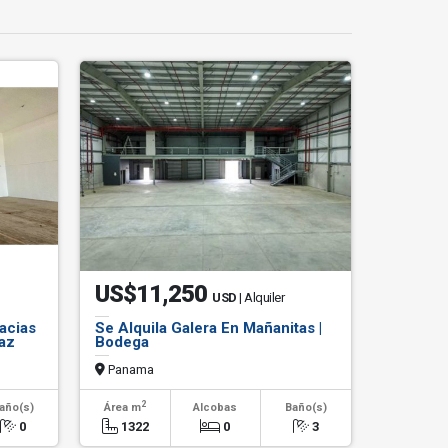
US$11,250
USD
| Alquiler
acias
Se Alquila Galera En Mañanitas |
az
Bodega
Panama
2
año(s)
Área m
Alcobas
Baño(s)
0
1322
0
3