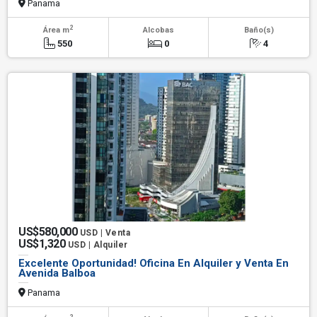
Panama
2
Área m
Alcobas
Baño(s)
550
0
4
US$580,000
USD | Venta
US$1,320
USD | Alquiler
Excelente Oportunidad! Oficina En Alquiler y Venta En
Avenida Balboa
Panama
2