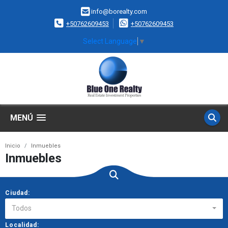
info@borealty.com
+50762609453
+50762609453
Select Language
▼
MENÚ
Inicio
Inmuebles
Inmuebles
Ciudad:
Todos
Localidad: