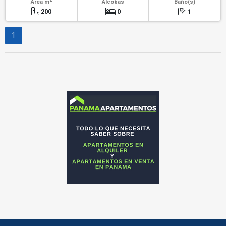
Área m
Alcobas
Baño(s)
200
0
1
1