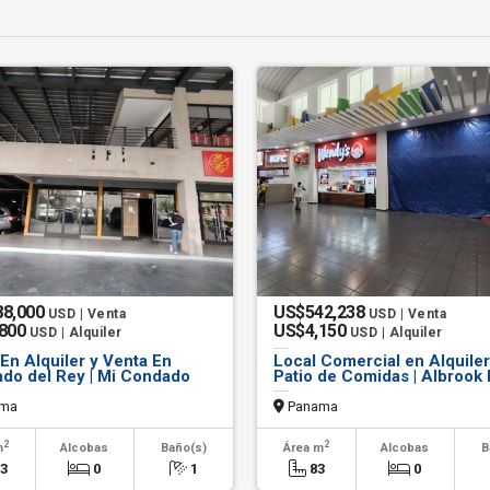
88,000
US$542,238
USD | Venta
USD | Venta
,800
US$4,150
USD | Alquiler
USD | Alquiler
En Alquiler y Venta En
Local Comercial en Alquiler
do del Rey | Mi Condado
Patio de Comidas | Albrook 
ma
Panama
2
2
m
Alcobas
Baño(s)
Área m
Alcobas
B
63
0
1
83
0