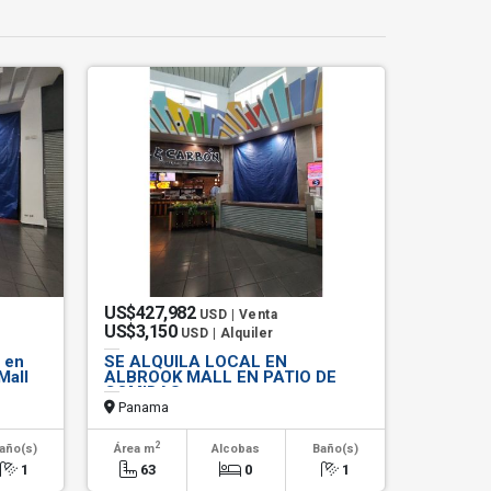
US$427,982
USD | Venta
US$3,150
USD | Alquiler
 en
SE ALQUILA LOCAL EN
Mall
ALBROOK MALL EN PATIO DE
COMIDAS
Panama
2
año(s)
Área m
Alcobas
Baño(s)
1
63
0
1