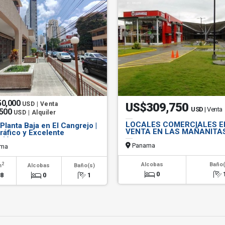
50,000
USD | Venta
US$309,750
USD
| Venta
,500
USD | Alquiler
LOCALES COMERCIALES E
Planta Baja en El Cangrejo |
VENTA EN LAS MAÑANITA
ráfico y Excelente
ción
Panama
ma
2
Alcobas
Baño(
m
Alcobas
Baño(s)
0
18
0
1