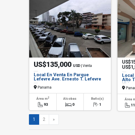
US$1
US$135,000
USD
| Venta
US$1
Local En Venta En Parque
Local 
Lefevre Ave. Ernesto T. Lefevre
Alto T
Ubica
Panama
Pana
2
Área m
Alcobas
Baño(s)
Área 
93
0
1
1
Siguiente
1
2
»