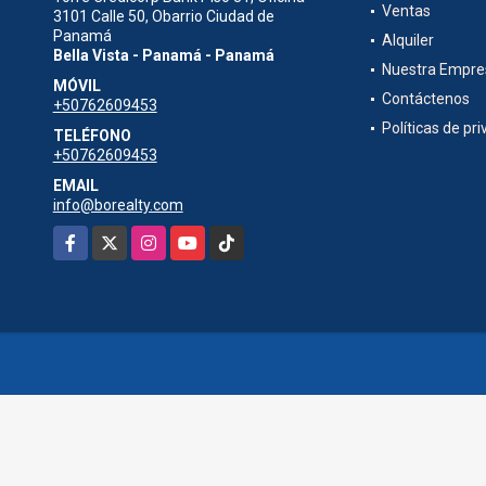
Ventas
3101 Calle 50, Obarrio Ciudad de
Panamá
Alquiler
Bella Vista - Panamá - Panamá
Nuestra Empre
MÓVIL
Contáctenos
+50762609453
Políticas de pr
TELÉFONO
+50762609453
EMAIL
info@borealty.com
Facebook
X
Instagram
YouTube
TikTok