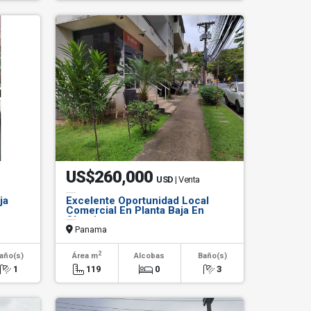
US$260,000
USD
| Venta
ja
Excelente Oportunidad Local
Comercial En Planta Baja En
Obarrio
Panama
2
año(s)
Área m
Alcobas
Baño(s)
1
119
0
3