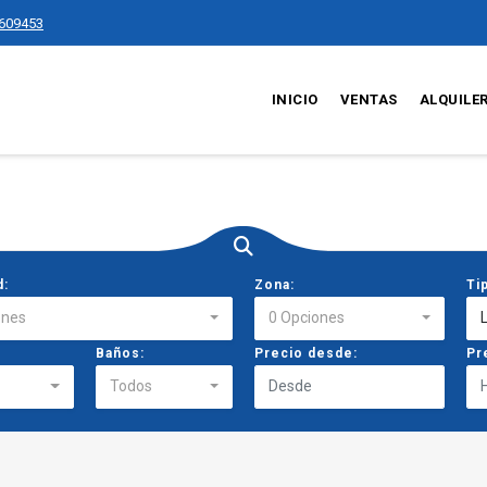
609453
INICIO
VENTAS
ALQUILE
d:
Zona:
Ti
ones
0 Opciones
Baños:
Precio desde:
Pr
Todos