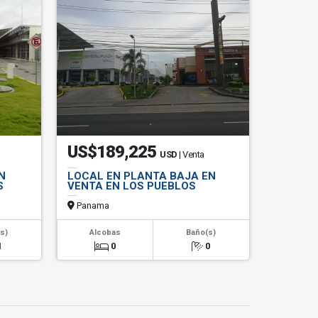
US$189,225
USD
| Venta
N
LOCAL EN PLANTA BAJA EN
S
VENTA EN LOS PUEBLOS
Panama
s)
Alcobas
Baño(s)
1
0
0