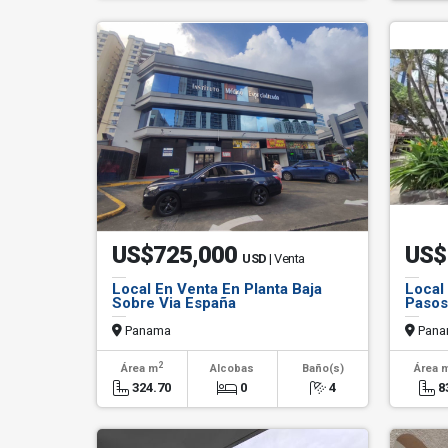
US$725,000
US$
USD
| Venta
Local En Venta En Planta Baja
Local
Sobre Via España
Pasos
Panama
Pana
2
Área m
Alcobas
Baño(s)
Área 
324.70
0
4
8