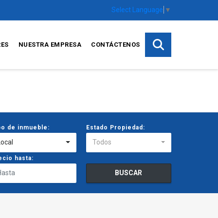
Select Language
▼
RES
NUESTRA EMPRESA
CONTÁCTENOS
po de inmueble:
Estado Propiedad:
Local
Todos
ecio hasta:
BUSCAR