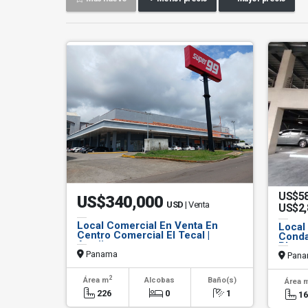
US$5
US$340,000
USD
| Venta
US$2
Local Comercial En Venta En
Local 
Centro Comercial El Tecal |
Conda
Arraijan
Plaza
Panama
Pana
2
Área m
Alcobas
Baño(s)
Área 
226
0
1
1