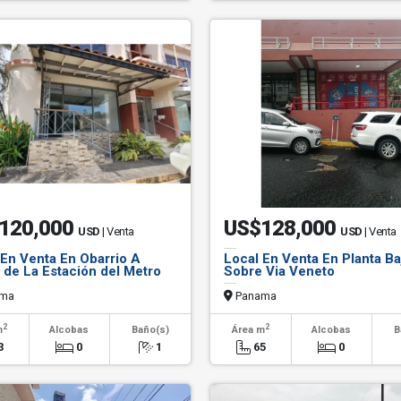
120,000
US$128,000
USD
| Venta
USD
| Venta
 En Venta En Obarrio A
Local En Venta En Planta Ba
 de La Estación del Metro
Sobre Via Veneto
ma
Panama
2
2
m
Alcobas
Baño(s)
Área m
Alcobas
B
3
0
1
65
0