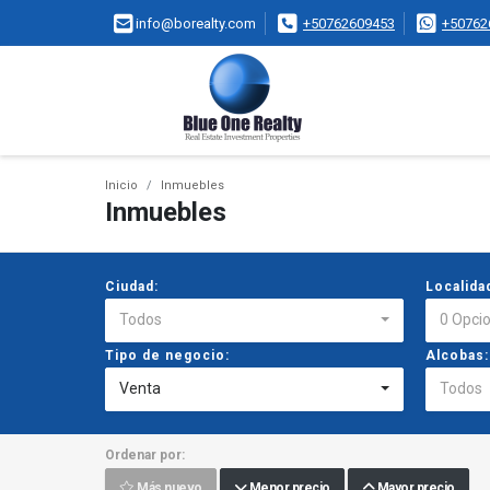
info@borealty.com
+50762609453
+50762
Inicio
Inmuebles
Inmuebles
Ciudad:
Localida
Todos
0 Opci
Tipo de negocio:
Alcobas:
Venta
Todos
Ordenar por:
Más nuevo
Menor precio
Mayor precio