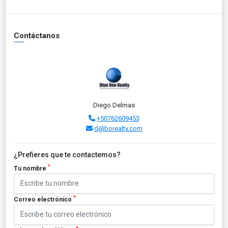
Contáctanos
Diego Delmas
+50762609453
d@borealty.com
¿Prefieres que te contactemos?
*
Tu nombre
*
Correo electrónico