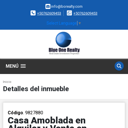
info@borealty.com
+50762609453
+50762609453
Select Language
▼
MENÚ
Inicio
Detalles del inmueble
Código
. 9827880
Casa Amoblada en