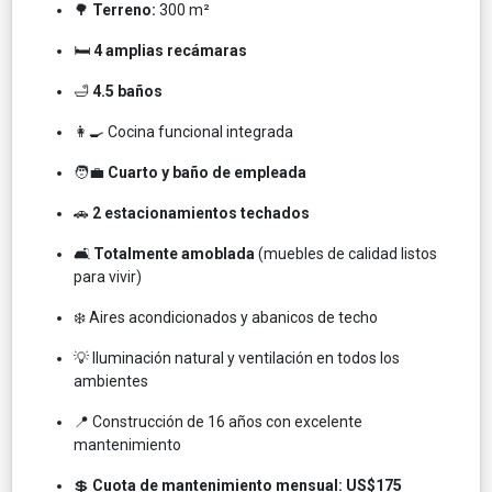
🌳
Terreno:
300 m²
🛏️
4 amplias recámaras
🛁
4.5 baños
👩‍🍳 Cocina funcional integrada
🧑‍💼
Cuarto y baño de empleada
🚗
2 estacionamientos techados
🛋️
Totalmente amoblada
(muebles de calidad listos
para vivir)
❄️ Aires acondicionados y abanicos de techo
💡 Iluminación natural y ventilación en todos los
ambientes
📍 Construcción de 16 años con excelente
mantenimiento
💲
Cuota de mantenimiento mensual: US$175