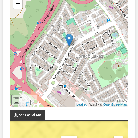
−
200 m
500 ft
Leaflet
| Wasi - ©
OpenStreetMap
Street View