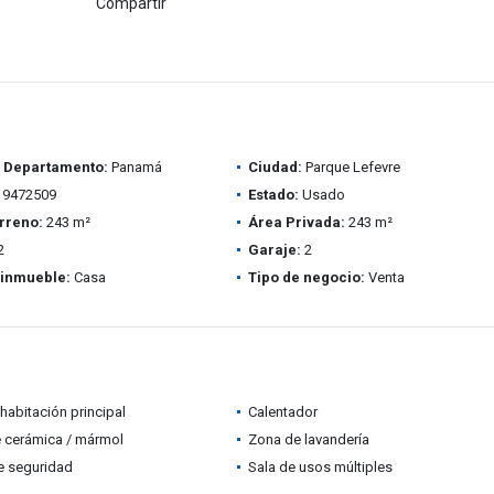
Compartir
/ Departamento:
Panamá
Ciudad:
Parque Lefevre
9472509
Estado:
Usado
rreno:
243 m²
Área Privada:
243 m²
2
Garaje:
2
 inmueble:
Casa
Tipo de negocio:
Venta
habitación principal
Calentador
 cerámica / mármol
Zona de lavandería
e seguridad
Sala de usos múltiples