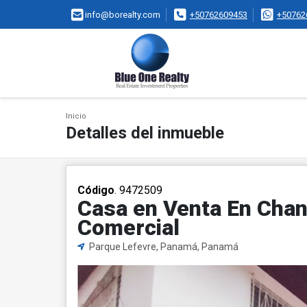
info@borealty.com
+50762609453
+50762
Inicio
Detalles del inmueble
Código
. 9472509
Casa en Venta En Chani
Comercial
Parque Lefevre, Panamá, Panamá