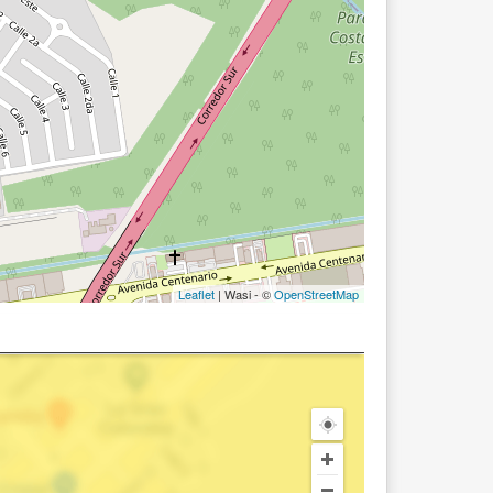
Leaflet
| Wasi - ©
OpenStreetMap