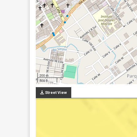
200 m
500 ft
Street View