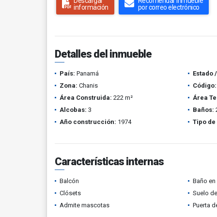
Descargar
Recomendar inmueble
información
por correo electrónico
Detalles del inmueble
País:
Panamá
Estado 
Zona:
Chanis
Código:
Área Construida:
222 m²
Área Te
Alcobas:
3
Baños:
Año construcción:
1974
Tipo de
Características internas
Balcón
Baño en 
Clósets
Suelo de
Admite mascotas
Puerta d