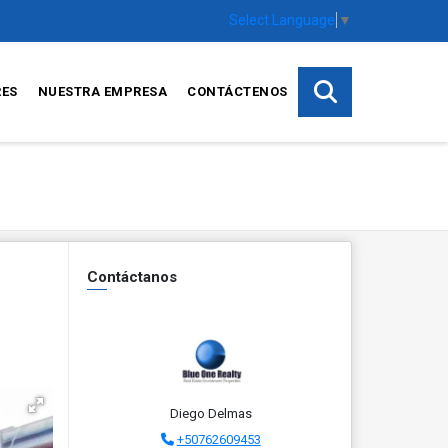
Select Language
▼
RES
NUESTRA EMPRESA
CONTÁCTENOS
Contáctanos
Diego Delmas
+50762609453