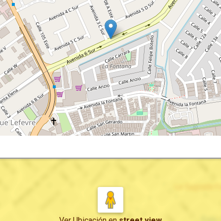
Ver Ubicación
en
street view