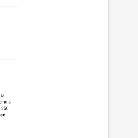
 la
cina o
o 350
idad