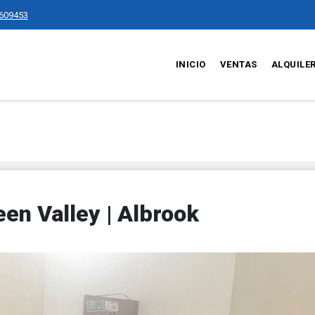
609453
INICIO
VENTAS
ALQUILE
een Valley | Albrook