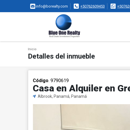
info@borealty.com
+50762609453
+50762
Inicio
Detalles del inmueble
Código
. 9790619
Casa en Alquiler en Gr
Albrook, Panamá, Panamá