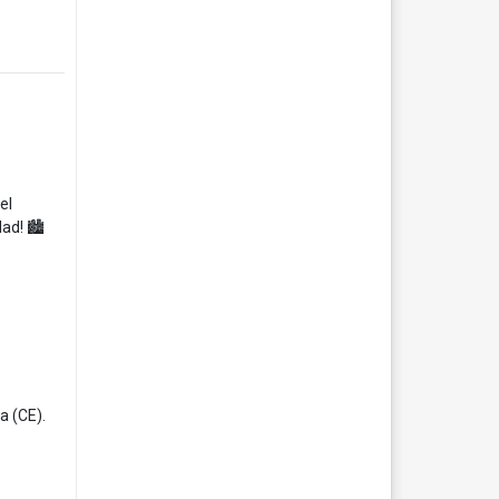
 el
ad! 🏙️
a (CE).