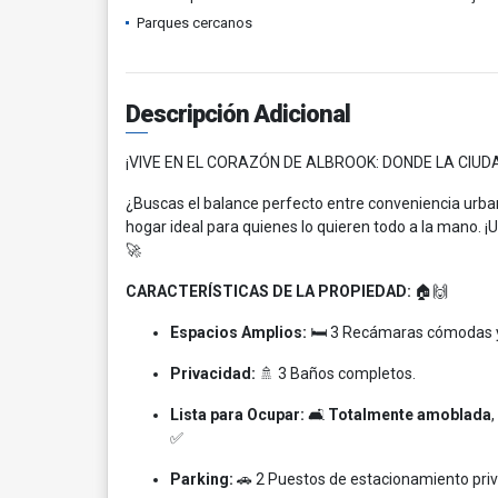
Parques cercanos
Descripción Adicional
¡VIVE EN EL CORAZÓN DE ALBROOK: DONDE LA CIU
¿Buscas el balance perfecto entre conveniencia urba
hogar ideal para quienes lo quieren todo a la mano. ¡U
🚀
CARACTERÍSTICAS DE LA PROPIEDAD:
🏠🙌
Espacios Amplios:
🛏️ 3 Recámaras cómodas y
Privacidad:
🚿 3 Baños completos.
Lista para Ocupar:
🛋️
Totalmente amoblada
✅
Parking:
🚗 2 Puestos de estacionamiento pri