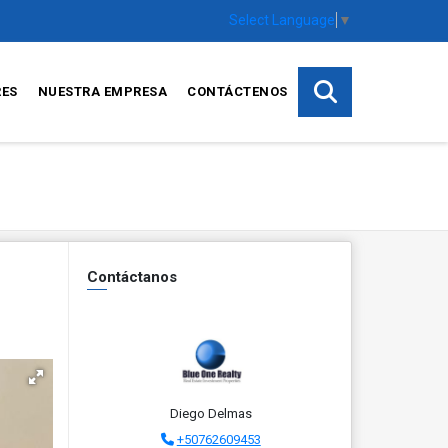
Select Language
▼
RES
NUESTRA EMPRESA
CONTÁCTENOS
Contáctanos
Diego Delmas
+50762609453