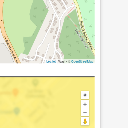
Leaflet
| Wasi - ©
OpenStreetMap