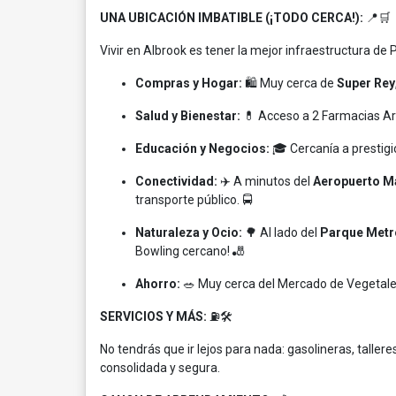
UNA UBICACIÓN IMBATIBLE (¡TODO CERCA!):
📍🛒
Vivir en Albrook es tener la mejor infraestructura de
Compras y Hogar:
🛍️ Muy cerca de
Super Rey
Salud y Bienestar:
💊 Acceso a 2 Farmacias Arr
Educación y Negocios:
🎓 Cercanía a prestig
Conectividad:
✈️ A minutos del
Aeropuerto Ma
transporte público. 🚍
Naturaleza y Ocio:
🌳 Al lado del
Parque Metr
Bowling cercano! 🎳
Ahorro:
🥗 Muy cerca del Mercado de Vegetales
SERVICIOS Y MÁS:
⛽🛠️
No tendrás que ir lejos para nada: gasolineras, taller
consolidada y segura.