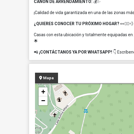
CANON DE ARRENDAMIENTO:
💰✨
¡Calidad de vida garantizada en una de las zonas má
¿QUIERES CONOCER TU PRÓXIMO HOGAR?
👀🏃‍♂️💨
Casas con esta ubicación y totalmente equipadas en 
🌟
📲
¡CONTÁCTANOS YA POR WHATSAPP!
👇 Escríben
Mapa
+
−