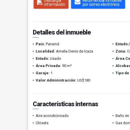
Descargar
Recomendar inmueble
información
por correo electrónico
Detalles del inmueble
País:
Panamá
Estado 
Localidad:
Amelia Denis de Icaza
Zona:
C
Estado:
Usado
Área Co
Área Privada:
90 m²
Alcobas
Garaje:
1
Tipo de
Valor Administración:
US$180
Características internas
Aire acondicionado
Baño en 
Clósets
Gas domi