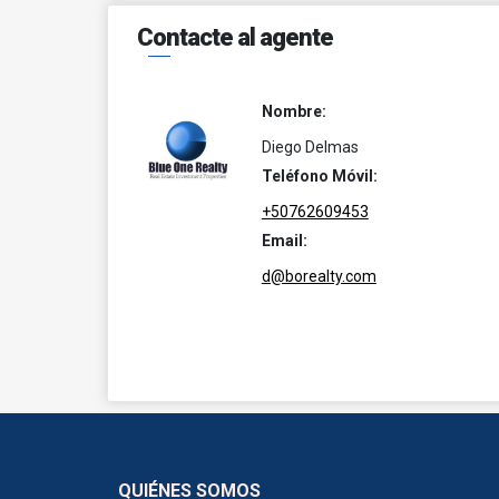
Contacte al agente
Nombre:
Diego Delmas
Teléfono Móvil:
+50762609453
Email:
d@borealty.com
QUIÉNES SOMOS