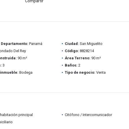
Compartir
/ Departamento:
Panamá
Ciudad:
San Miguelito
ondado Del Rey
Código:
8828214
nstruida:
90 m²
Área Terreno:
90 m²
:
3
Baños:
2
 inmueble:
Bodega
Tipo de negocio:
Venta
habitación principal
Citófono / Intercomunicador
ciliario