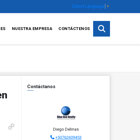
Select Language
▼
RES
NUESTRA EMPRESA
CONTÁCTENOS
Contáctanos
en
Diego Delmas
+50762609453