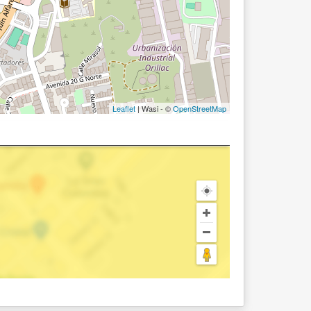
Leaflet
| Wasi - ©
OpenStreetMap