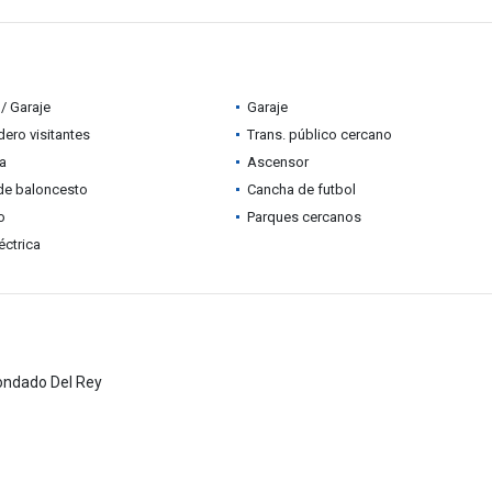
/ Garaje
Garaje
ero visitantes
Trans. público cercano
ia
Ascensor
de baloncesto
Cancha de futbol
o
Parques cercanos
éctrica
ondado Del Rey