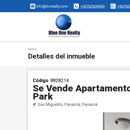
info@borealty.com
+50762609453
+50762
Inicio
Detalles del inmueble
Código
. 8828214
Se Vende Apartamento
Park
San Miguelito, Panamá, Panamá