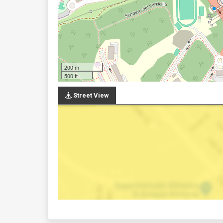
200 m
500 ft
Street View