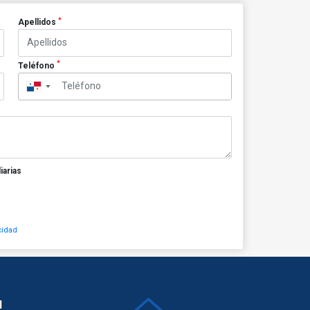
*
Apellidos
*
Teléfono
▼
iarias
cidad
N