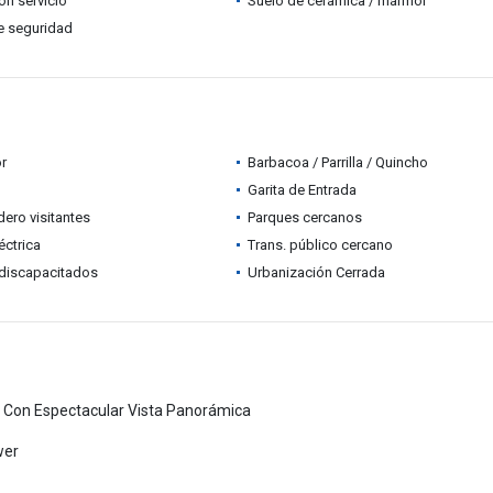
ón servicio
Suelo de cerámica / mármol
e seguridad
r
Barbacoa / Parrilla / Quincho
Garita de Entrada
ero visitantes
Parques cercanos
éctrica
Trans. público cercano
discapacitados
Urbanización Cerrada
 Con Espectacular Vista Panorámica
wer