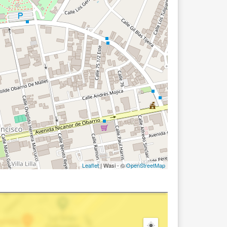
Leaflet
| Wasi - ©
OpenStreetMap