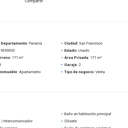
Compartir
/ Departamento:
Panamá
Ciudad:
San Francisco
9359555
Estado:
Usado
rreno:
171 m²
Área Privada:
171 m²
3
Garaje:
2
 inmueble:
Apartamento
Tipo de negocio:
Venta
Baño en habitación principal
 / Intercomunicador
Clósets