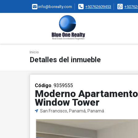
info@borealty.com
+50762609453
+50762
Inicio
Detalles del inmueble
Código
. 9359555
Moderno Apartamento 
Window Tower
San Francisco, Panamá, Panamá