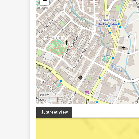
−
200 m
500 ft
Street View