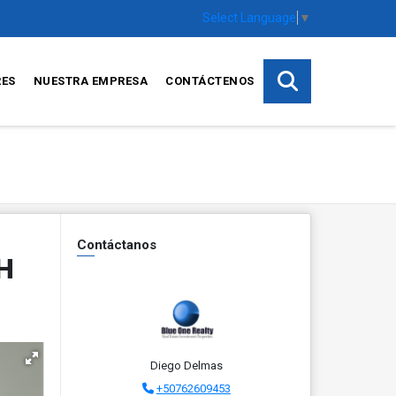
Select Language
▼
RES
NUESTRA EMPRESA
CONTÁCTENOS
Contáctanos
PH
Diego Delmas
+50762609453