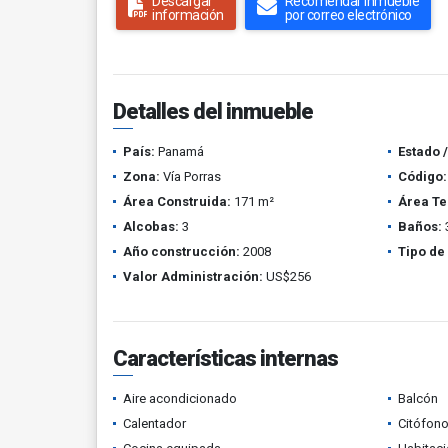
Descargar
Recomendar inmueble
información
por correo electrónico
Detalles del inmueble
País:
Panamá
Estado 
Zona:
Vía Porras
Código:
Área Construida:
171 m²
Área Te
Alcobas:
3
Baños:
Año construcción:
2008
Tipo de
Valor Administración:
US$256
Características internas
Aire acondicionado
Balcón
Calentador
Citófono