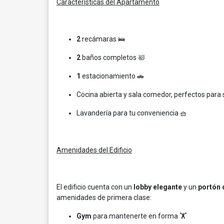
Características del Apartamento
2
recámaras 🛌
2
baños completos 🛀
1
estacionamiento 🚗
Cocina abierta y sala comedor, perfectos para s
Lavandería para tu conveniencia 🧺
Amenidades del Edificio
El edificio cuenta con un
lobby elegante
y un
portón 
amenidades de primera clase:
Gym
para mantenerte en forma 🏋️