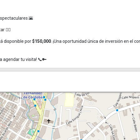
espectaculares 🌇
r 🏊‍♀️
á disponible por
$150,000
. ¡Una oportunidad única de inversión en el c
agendar tu visita! 📞🔑