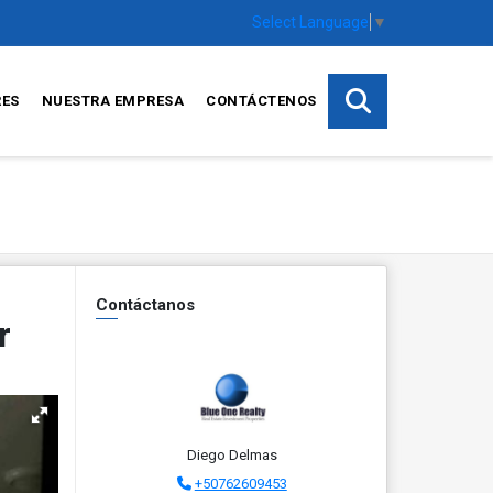
Select Language
▼
RES
NUESTRA EMPRESA
CONTÁCTENOS
Contáctanos
r
Diego Delmas
+50762609453