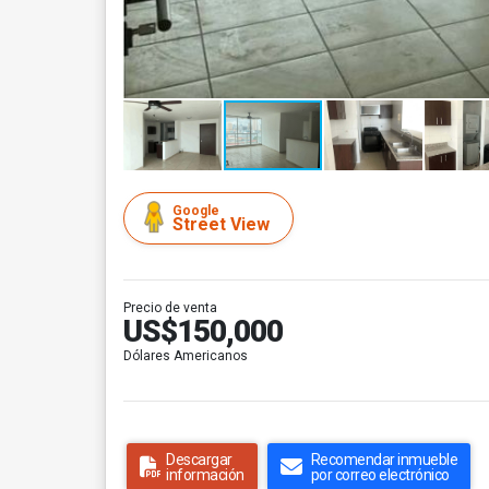
Google
Street View
Precio de venta
US$150,000
Dólares Americanos
Descargar
Recomendar inmueble
información
por correo electrónico