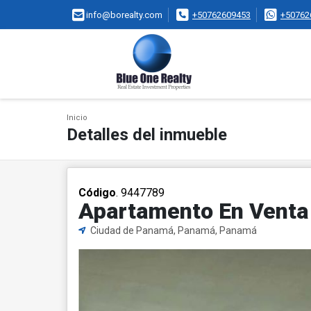
info@borealty.com
+50762609453
+50762
Inicio
Detalles del inmueble
Código
. 9447789
Apartamento En Venta 
Ciudad de Panamá, Panamá, Panamá