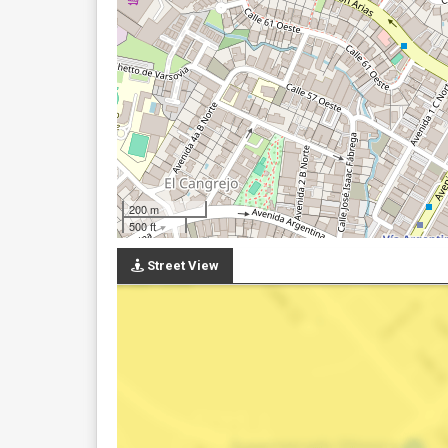
200 m
500 ft
Street View