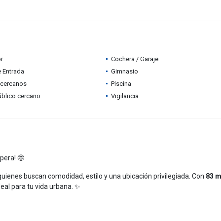
r
Cochera / Garaje
e Entrada
Gimnasio
 cercanos
Piscina
úblico cercano
Vigilancia
spera! 🤩
uienes buscan comodidad, estilo y una ubicación privilegiada. Con
83 m
deal para tu vida urbana. ✨