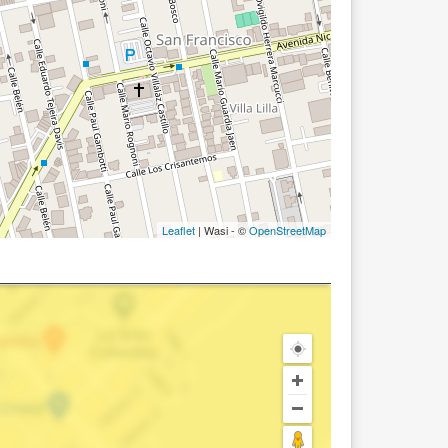
Leaflet
| Wasi - ©
OpenStreetMap