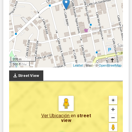
200 m
500 ft
Leaflet
| Wasi - ©
OpenStreetMap
Street View
Ver Ubicación
en
street
view