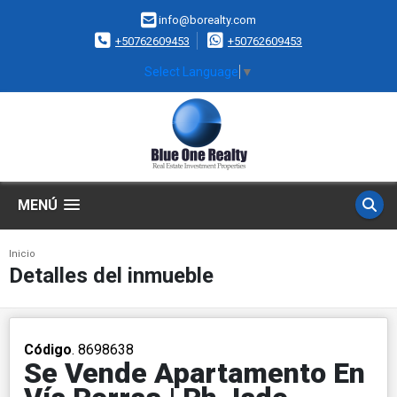
info@borealty.com
+50762609453
+50762609453
Select Language
▼
MENÚ
Inicio
Detalles del inmueble
Código
. 8698638
Se Vende Apartamento En