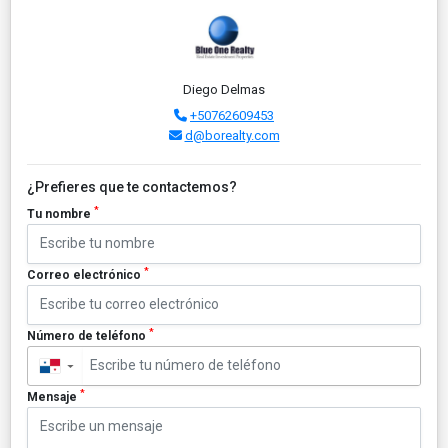
Diego Delmas
+50762609453
d@borealty.com
¿Prefieres que te contactemos?
*
Tu nombre
*
Correo electrónico
*
Número de teléfono
▼
*
Mensaje