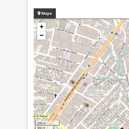
Mapa
+
−
200 m
500 ft