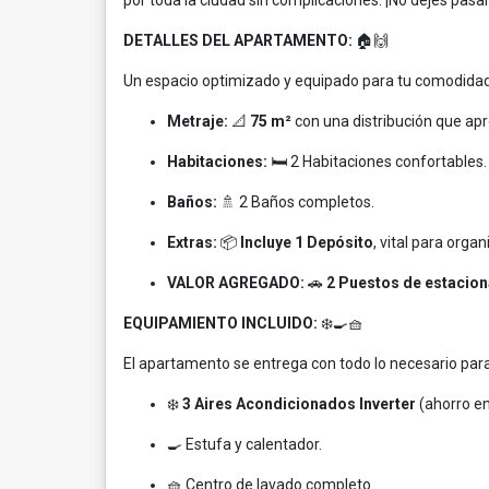
por toda la ciudad sin complicaciones. ¡No dejes pasa
DETALLES DEL APARTAMENTO:
🏠🙌
Un espacio optimizado y equipado para tu comodidad
Metraje:
📐
75 m²
con una distribución que ap
Habitaciones:
🛏️ 2 Habitaciones confortables.
Baños:
🚿 2 Baños completos.
Extras:
📦
Incluye 1 Depósito
, vital para orga
VALOR AGREGADO:
🚗
2 Puestos de estacio
EQUIPAMIENTO INCLUIDO:
❄️🍳🧺
El apartamento se entrega con todo lo necesario par
❄️
3 Aires Acondicionados Inverter
(ahorro en
🍳 Estufa y calentador.
🧺 Centro de lavado completo.