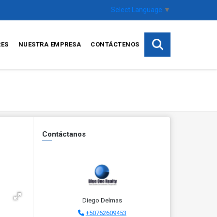
Select Language
▼
RES
NUESTRA EMPRESA
CONTÁCTENOS
Contáctanos
Diego Delmas
+50762609453