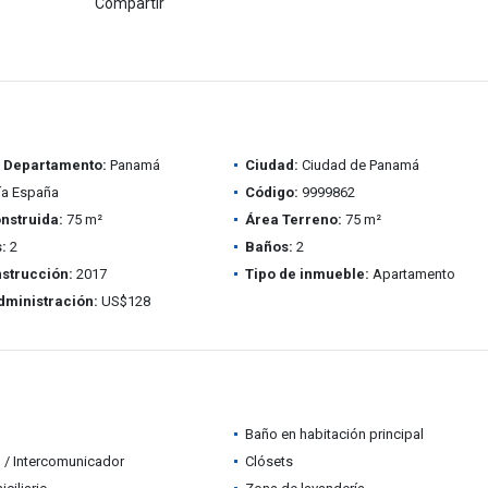
Compartir
/ Departamento:
Panamá
Ciudad:
Ciudad de Panamá
ía España
Código:
9999862
nstruida:
75 m²
Área Terreno:
75 m²
:
2
Baños:
2
strucción:
2017
Tipo de inmueble:
Apartamento
dministración:
US$128
Baño en habitación principal
 / Intercomunicador
Clósets