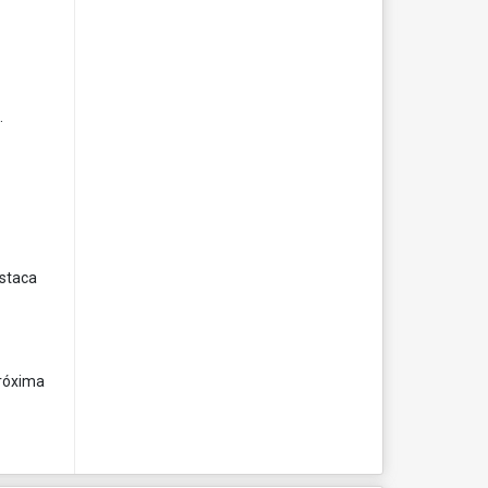
.
estaca
próxima