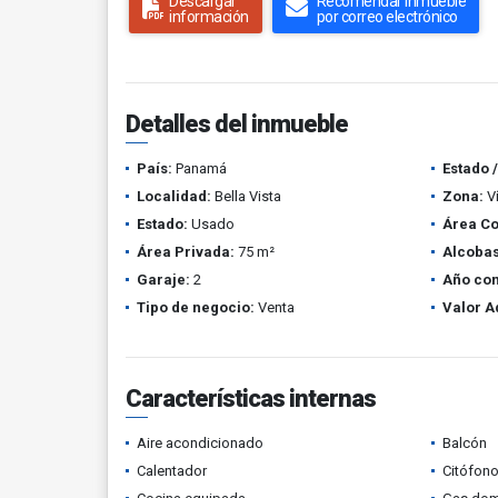
Descargar
Recomendar inmueble
información
por correo electrónico
Detalles del inmueble
País:
Panamá
Estado 
Localidad:
Bella Vista
Zona:
V
Estado:
Usado
Área Co
Área Privada:
75 m²
Alcobas
Garaje:
2
Año con
Tipo de negocio:
Venta
Valor A
Características internas
Aire acondicionado
Balcón
Calentador
Citófono