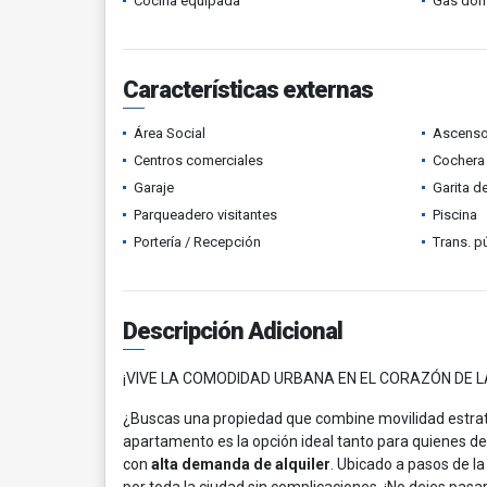
Cocina equipada
Gas domi
Características externas
Área Social
Ascenso
Centros comerciales
Cochera 
Garaje
Garita d
Parqueadero visitantes
Piscina
Portería / Recepción
Trans. p
Descripción Adicional
¡VIVE LA COMODIDAD URBANA EN EL CORAZÓN DE L
¿Buscas una propiedad que combine movilidad estratég
apartamento es la opción ideal tanto para quienes d
con
alta demanda de alquiler
. Ubicado a pasos de l