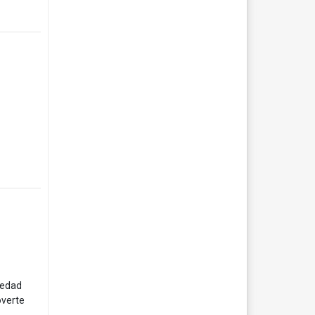
iedad
overte