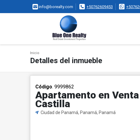
info@borealty.com
+50762609453
+50762
Inicio
Detalles del inmueble
Código
. 9999862
Apartamento en Venta 
Castilla
Ciudad de Panamá, Panamá, Panamá