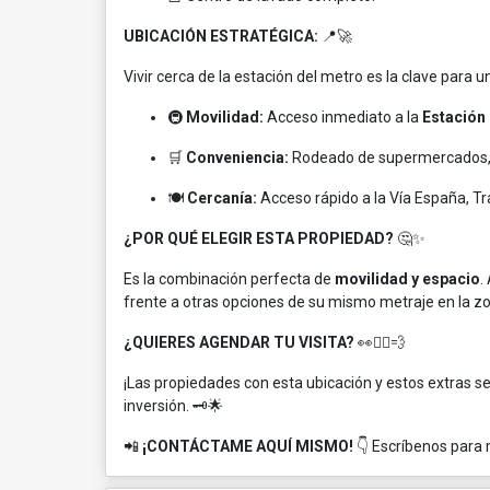
UBICACIÓN ESTRATÉGICA:
📍🚀
Vivir cerca de la estación del metro es la clave para un
🚇
Movilidad:
Acceso inmediato a la
Estación
🛒
Conveniencia:
Rodeado de supermercados, 
🍽️
Cercanía:
Acceso rápido a la Vía España, Tra
¿POR QUÉ ELEGIR ESTA PROPIEDAD?
🤔✨
Es la combinación perfecta de
movilidad y espacio
.
frente a otras opciones de su mismo metraje en la zon
¿QUIERES AGENDAR TU VISITA?
👀🏃‍♂️💨
¡Las propiedades con esta ubicación y estos extras s
inversión. 🗝️🌟
📲
¡CONTÁCTAME AQUÍ MISMO!
👇 Escríbenos para 