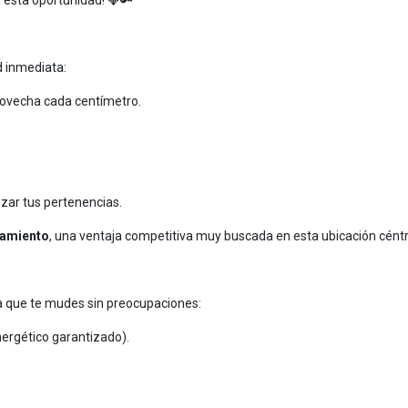
r esta oportunidad! 💎🔑
 inmediata:
rovecha cada centímetro.
nizar tus pertenencias.
namiento
, una ventaja competitiva muy buscada en esta ubicación céntr
a que te mudes sin preocupaciones:
ergético garantizado).