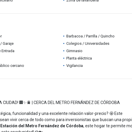
ciliario
Zona de lavandería
r
Barbacoa / Parrilla / Quincho
/ Garaje
Colegios / Universidades
e Entrada
Gimnasio
Planta eléctrica
úblico cercano
Vigilancia
A CIUDAD! 🏢✨🚆 | CERCA DEL METRO FERNÁNDEZ DE CÓRDOBA
ica, funcionalidad y una excelente relación valor-precio? 🤩 Este
esean vivir cerca de todo como para inversionistas que buscan una prop
a
Estación del Metro Fernández de Córdoba
, este hogar te permite m