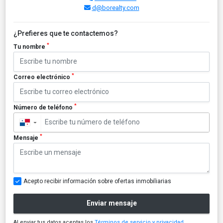
d@borealty.com
¿Prefieres que te contactemos?
*
Tu nombre
*
Correo electrónico
*
Número de teléfono
▼
*
Mensaje
Acepto recibir información sobre ofertas inmobiliarias
Enviar mensaje
Al enviar tus datos aceptas los
Términos de servicio y privacidad