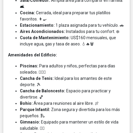
Sala/Comedor:
Amplia área para compartir en familia.
🛋️​
Cocina:
Cerrada, ideal para preparar tus platillos
favoritos. 👩‍🍳​
Estacionamiento:
1 plaza asignada para tu vehículo. 🚗​
Aires Acondicionados:
Instalados para tu confort. ❄️​
Cuota de Mantenimiento:
US$160 mensuales, que
incluye agua, gas y tasa de aseo. 💧🔥🗑️​
Amenidades del Edificio:
Piscinas:
Para adultos y niños, perfectas para días
soleados. 🏊‍♂️🌞​
Cancha de Tenis:
Ideal para los amantes de este
deporte. 🎾​
Cancha de Baloncesto:
Espacio para practicar y
divertirse. 🏀​
Bohío:
Área para reuniones al aire libre. 🍖​
Parque Infantil:
Zona segura y divertida para los más
pequeños. 🛝​
Gimnasio:
Equipado para mantener un estilo de vida
saludable. 🏋️‍♂️​