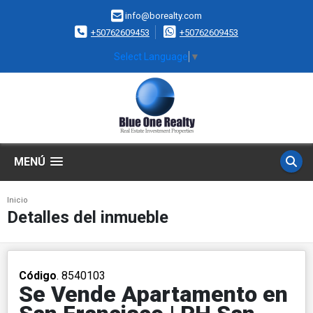
info@borealty.com
+50762609453
+50762609453
Select Language
▼
MENÚ
Inicio
Detalles del inmueble
Código
. 8540103
Se Vende Apartamento en