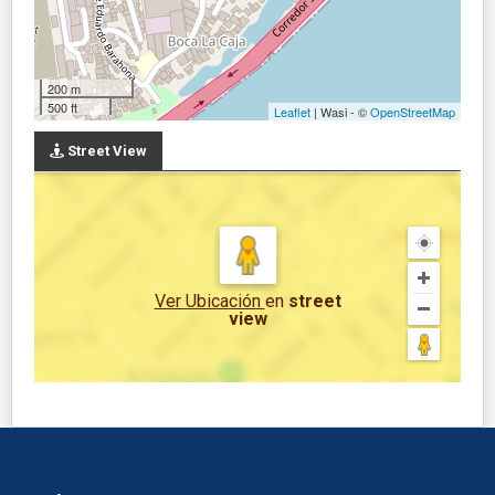
200 m
500 ft
Leaflet
| Wasi - ©
OpenStreetMap
Street View
Ver Ubicación
en
street
view