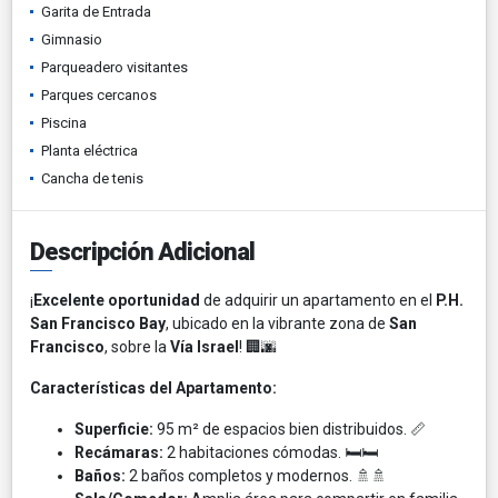
Garita de Entrada
Gimnasio
Parqueadero visitantes
Parques cercanos
Piscina
Planta eléctrica
Cancha de tenis
Descripción Adicional
¡
Excelente oportunidad
de adquirir un apartamento en el
P.H.
San Francisco Bay
, ubicado en la vibrante zona de
San
Francisco
, sobre la
Vía Israel
! 🏢🌆
Características del Apartamento:
Superficie:
95 m² de espacios bien distribuidos. 📏​
Recámaras:
2 habitaciones cómodas. 🛏️🛏️​
Baños:
2 baños completos y modernos. 🚿🚿​