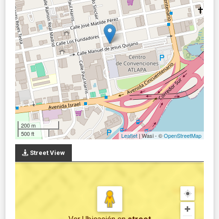
200 m
500 ft
Leaflet
| Wasi - ©
OpenStreetMap
Street View