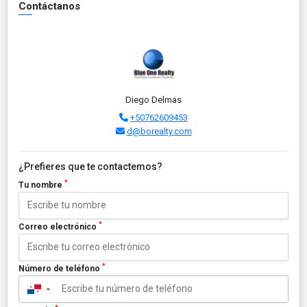
Contáctanos
Diego Delmas
+50762609453
d@borealty.com
¿Prefieres que te contactemos?
*
Tu nombre
*
Correo electrónico
*
Número de teléfono
▼