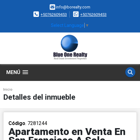
info@borealty.com
+50762609453
+50762609453
Select Language
▼
MENÚ
Inicio
Detalles del inmueble
Código
. 7281244
Apartamento en Venta En