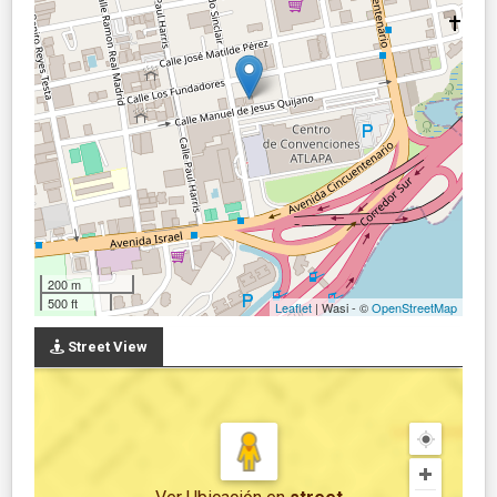
200 m
500 ft
Leaflet
| Wasi - ©
OpenStreetMap
Street View