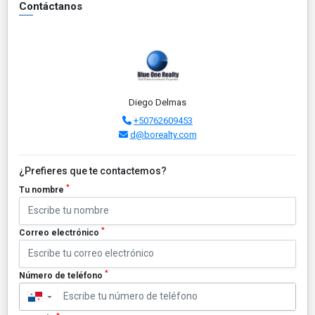
Contáctanos
Diego Delmas
+50762609453
d@borealty.com
¿Prefieres que te contactemos?
*
Tu nombre
*
Correo electrónico
*
Número de teléfono
▼