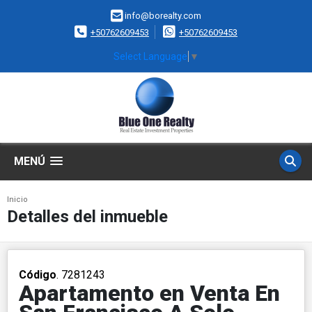
info@borealty.com
+50762609453
+50762609453
Select Language
▼
MENÚ
Inicio
Detalles del inmueble
Código
. 7281243
Apartamento en Venta En