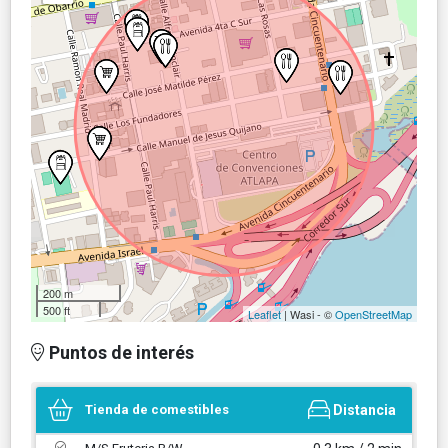
200 m
500 ft
Leaflet
| Wasi - ©
OpenStreetMap
Puntos de interés
Tienda de comestibles
Distancia