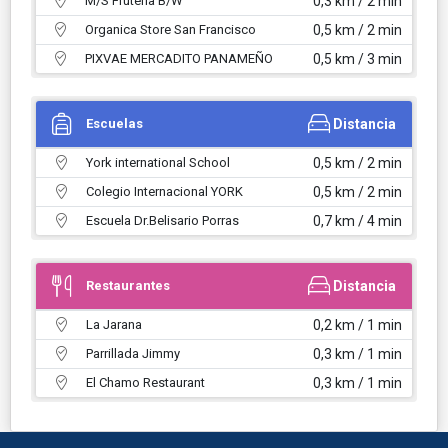
M/S Fruteria B/W
0,3 km / 2 min
Organica Store San Francisco
0,5 km / 2 min
PIXVAE MERCADITO PANAMEÑO
0,5 km / 3 min
Escuelas
Distancia
York international School
0,5 km / 2 min
Colegio Internacional YORK
0,5 km / 2 min
Escuela Dr.Belisario Porras
0,7 km / 4 min
Restaurantes
Distancia
La Jarana
0,2 km / 1 min
Parrillada Jimmy
0,3 km / 1 min
El Chamo Restaurant
0,3 km / 1 min