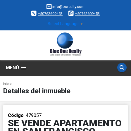
info@borealty.com
+50762609453
+50762609453
Select Language
▼
MENÚ
Inicio
Detalles del inmueble
Código
. 479057
SE VENDE APARTAMENTO