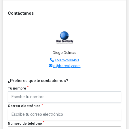
Contáctanos
Diego Delmas
+50762609453
d@borealty.com
¿Prefieres que te contactemos?
*
Tu nombre
*
Correo electrónico
*
Número de teléfono