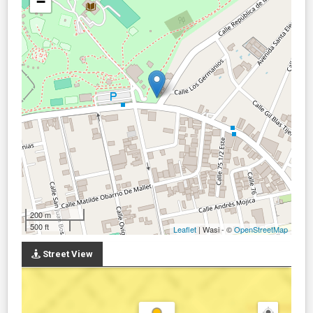
−
200 m
500 ft
Leaflet
| Wasi - ©
OpenStreetMap
Street View