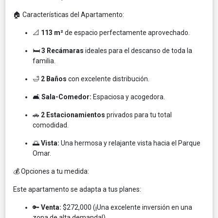
🏠 Características del Apartamento:
📐
113 m²
de espacio perfectamente aprovechado.
🛏️
3 Recámaras
ideales para el descanso de toda la
familia.
🛁
2 Baños
con excelente distribución.
🛋️
Sala-Comedor:
Espaciosa y acogedora.
🚗
2 Estacionamientos
privados para tu total
comodidad.
🌅
Vista:
Una hermosa y relajante vista hacia el Parque
Omar.
💰 Opciones a tu medida:
Este apartamento se adapta a tus planes:
🔑
Venta:
$272,000 (¡Una excelente inversión en una
zona de alta demanda!)