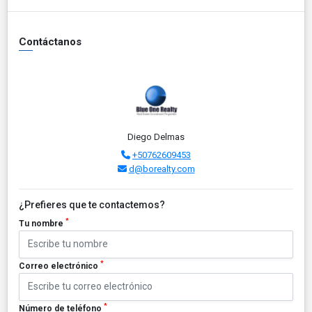
Contáctanos
Diego Delmas
+50762609453
d@borealty.com
¿Prefieres que te contactemos?
*
Tu nombre
*
Correo electrónico
*
Número de teléfono