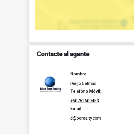
Contacte al agente
Nombre:
Diego Delmas
Teléfono Móvil:
+50762609453
Email:
d@borealty.com