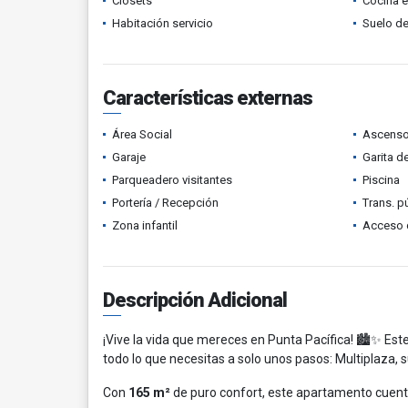
Clósets
Cocina 
Habitación servicio
Suelo de
Características externas
Área Social
Ascenso
Garaje
Garita d
Parqueadero visitantes
Piscina
Portería / Recepción
Trans. p
Zona infantil
Acceso 
Descripción Adicional
¡Vive la vida que mereces en Punta Pacífica! 🏙️✨ Est
todo lo que necesitas a solo unos pasos: Multiplaza, s
Con
165 m²
de puro confort, este apartamento cuent