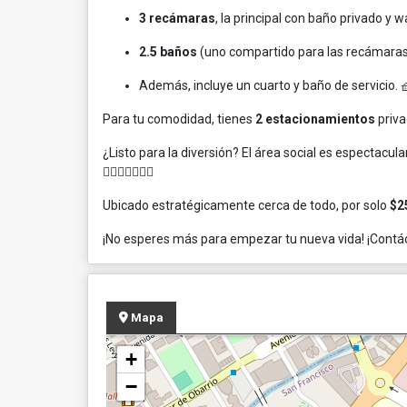
3 recámaras
, la principal con baño privado y walk
2.5 baños
(uno compartido para las recámaras 
Además, incluye un cuarto y baño de servicio. 
Para tu comodidad, tienes
2 estacionamientos
priva
¿Listo para la diversión? El área social es espectacula
🏊‍♀️🏋️‍♀️🤸‍♂️🎉
Ubicado estratégicamente cerca de todo, por solo
$2
¡No esperes más para empezar tu nueva vida! ¡Contá
Mapa
+
−