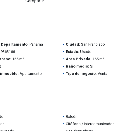
Compartir
/ Departamento:
Panamá
Ciudad:
San Francisco
9363166
Estado:
Usado
rreno:
165 m²
Área Privada:
165 m²
2
Baño medio:
Si
 inmueble:
Apartamento
Tipo de negocio:
Venta
do
Balcón
dor
Citófono / Intercomunicador