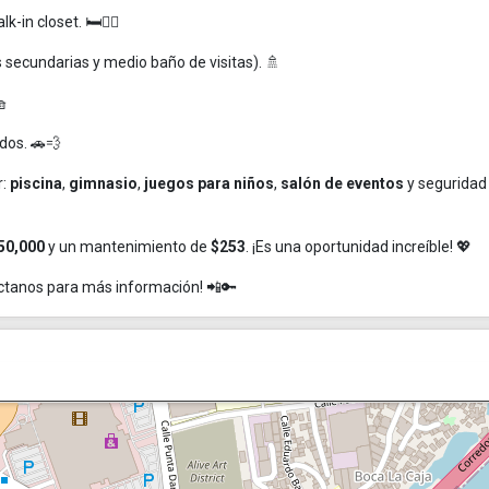
-in closet. 🛏️🧖‍♀️
secundarias y medio baño de visitas). 🚿
🧺
dos. 🚗💨
r:
piscina
,
gimnasio
,
juegos para niños
,
salón de eventos
y segurida
50,000
y un mantenimiento de
$253
. ¡Es una oportunidad increíble! 💖
ctanos para más información! 📲🔑