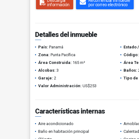
Descargar
Recomendar inmueble
información
por correo electrónico
Detalles del inmueble
País:
Panamá
Estado 
Zona:
Punta Pacífica
Código:
Área Construida:
165 m²
Área Te
Alcobas:
3
Baños:
Garaje:
2
Tipo de
Valor Administración:
US$253
Características internas
Aire acondicionado
Amobla
Baño en habitación principal
Calenta