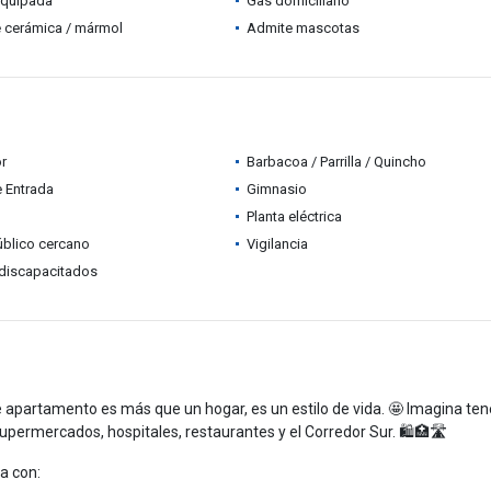
equipada
Gas domiciliario
 cerámica / mármol
Admite mascotas
r
Barbacoa / Parrilla / Quincho
e Entrada
Gimnasio
Planta eléctrica
úblico cercano
Vigilancia
discapacitados
e apartamento es más que un hogar, es un estilo de vida. 🤩 Imagina ten
upermercados, hospitales, restaurantes y el Corredor Sur. 🛍️🏥🛣️
a con: