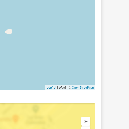
Leaflet
| Wasi - ©
OpenStreetMap