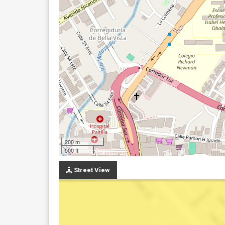
200 m
500 ft
Street View