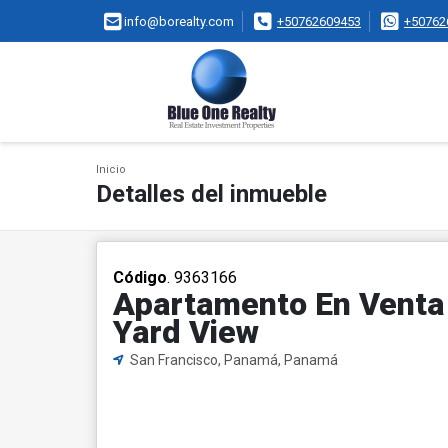
info@borealty.com
+50762609453
+50762
Inicio
Detalles del inmueble
Código
. 9363166
Apartamento En Venta 
Yard View
San Francisco, Panamá, Panamá