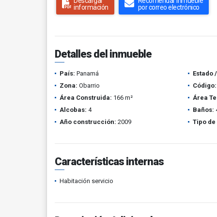
Descargar
Recomendar inmueble
información
por correo electrónico
Detalles del inmueble
País:
Panamá
Estado 
Zona:
Obarrio
Código:
Área Construida:
166 m²
Área Te
Alcobas:
4
Baños:
Año construcción:
2009
Tipo de
Características internas
Habitación servicio