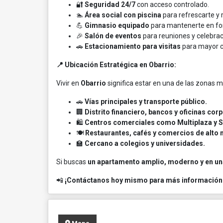
🔐
Seguridad 24/7
con acceso controlado.
🏊
Área social con piscina
para refrescarte y r
💪
Gimnasio equipado
para mantenerte en fo
🎉
Salón de eventos
para reuniones y celebrac
🚗
Estacionamiento para visitas
para mayor 
📍 Ubicación Estratégica en Obarrio:
Vivir en
Obarrio
significa estar en una de las zonas
🚗
Vías principales y transporte público.
🏢
Distrito financiero, bancos y oficinas corp
🛍️
Centros comerciales como Multiplaza y S
🍽️
Restaurantes, cafés y comercios de alto n
🏫
Cercano a colegios y universidades.
Si buscas
un apartamento amplio, moderno y en una
📲
¡Contáctanos hoy mismo para más información o