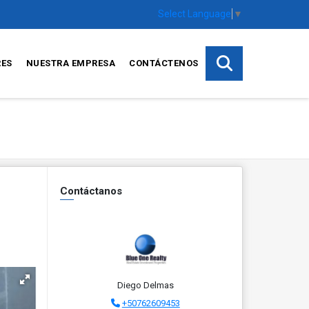
Select Language
▼
RES
NUESTRA EMPRESA
CONTÁCTENOS
Contáctanos
Diego Delmas
+50762609453