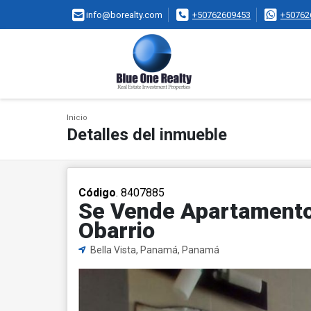
info@borealty.com
+50762609453
+50762
Inicio
Detalles del inmueble
Código
. 8407885
Se Vende Apartamento 
Obarrio
Bella Vista, Panamá, Panamá