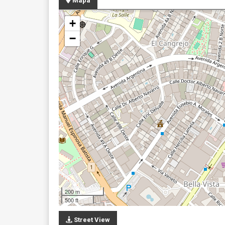
Mapa
+
−
200 m
500 ft
Street View