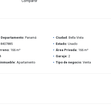
Compartir
/ Departamento:
Panamá
Ciudad:
Bella Vista
8407885
Estado:
Usado
rreno:
166 m²
Área Privada:
166 m²
4
Garaje:
2
 inmueble:
Apartamento
Tipo de negocio:
Venta