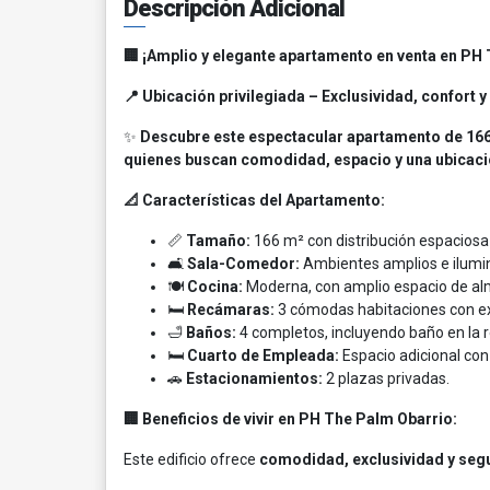
Descripción Adicional
🏢 ¡Amplio y elegante apartamento en venta en PH
📍 Ubicación privilegiada – Exclusividad, confort y
✨
Descubre este espectacular apartamento de 166 
quienes buscan comodidad, espacio y una ubicaci
📐 Características del Apartamento:
📏
Tamaño:
166 m² con distribución espaciosa 
🛋️
Sala-Comedor:
Ambientes amplios e ilumina
🍽️
Cocina:
Moderna, con amplio espacio de alm
🛏️
Recámaras:
3 cómodas habitaciones con exc
🛁
Baños:
4 completos, incluyendo baño en la r
🛏️
Cuarto de Empleada:
Espacio adicional co
🚗
Estacionamientos:
2 plazas privadas.
🏢 Beneficios de vivir en PH The Palm Obarrio:
Este edificio ofrece
comodidad, exclusividad y seg