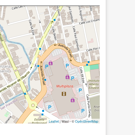
Leaflet
| Wasi - ©
OpenStreetMap