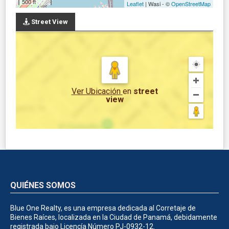
500 ft
Leaflet
| Wasi - ©
OpenStreetMap
Street View
Ver Ubicación
en
street
view
QUIÉNES SOMOS
Blue One Realty, es una empresa dedicada al Corretaje de
Bienes Raíces, localizada en la Ciudad de Panamá, debidamente
registrada bajo Licencía Número PJ-0932-12.