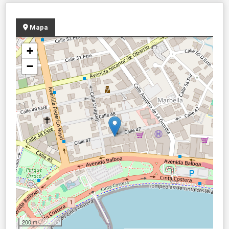
Mapa
+
−
200 m