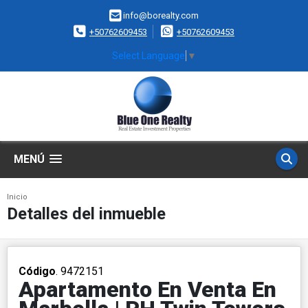
info@borealty.com
+50762609453
+50762609453
Select Language
▼
MENÚ
Inicio
Detalles del inmueble
Código
. 9472151
Apartamento En Venta En