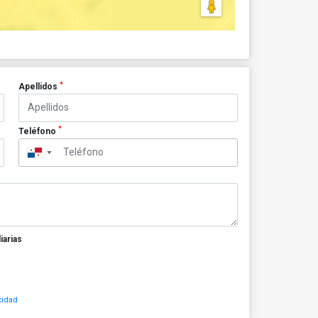
*
Apellidos
*
Teléfono
▼
iarias
cidad