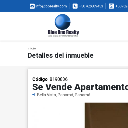
info@borealty.com
+50762609453
+50762
Inicio
Detalles del inmueble
Código
. 8190836
Se Vende Apartamento 
Bella Vista, Panamá, Panamá