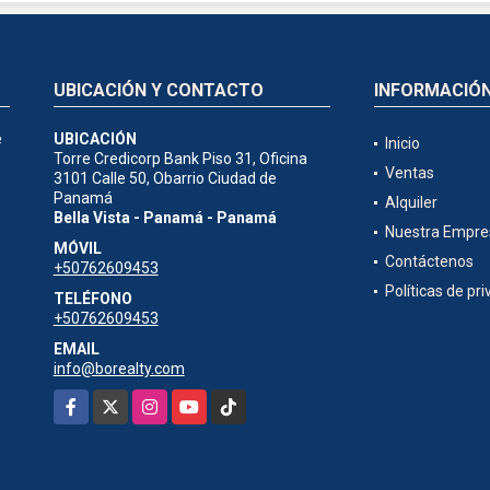
UBICACIÓN Y CONTACTO
INFORMACIÓ
e
UBICACIÓN
Inicio
Torre Credicorp Bank Piso 31, Oficina
Ventas
3101 Calle 50, Obarrio Ciudad de
Panamá
Alquiler
Bella Vista - Panamá - Panamá
Nuestra Empre
MÓVIL
Contáctenos
+50762609453
Políticas de pr
TELÉFONO
+50762609453
EMAIL
info@borealty.com
Facebook
X
Instagram
YouTube
TikTok