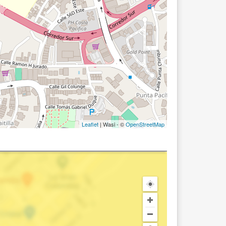
Leaflet
| Wasi - ©
OpenStreetMap