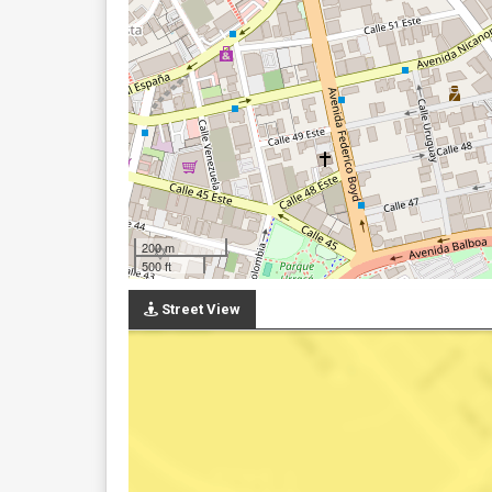
200 m
500 ft
Street View