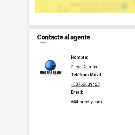
Contacte al agente
Nombre:
Diego Delmas
Teléfono Móvil:
+50762609453
Email:
d@borealty.com