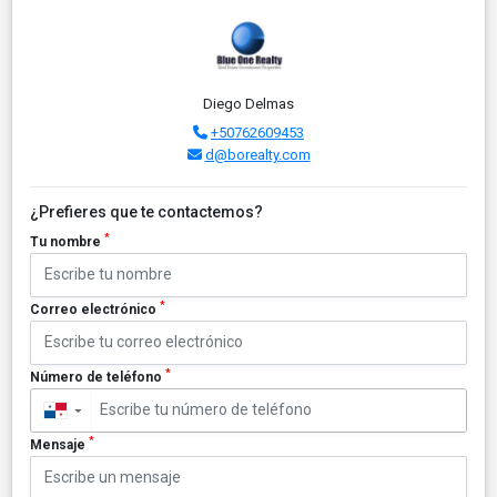
Diego Delmas
+50762609453
d@borealty.com
¿Prefieres que te contactemos?
*
Tu nombre
*
Correo electrónico
*
Número de teléfono
▼
*
Mensaje