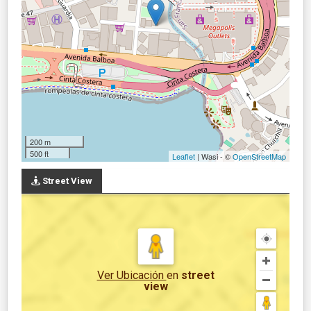
200 m
500 ft
Leaflet
| Wasi - ©
OpenStreetMap
Street View
Ver Ubicación
en
street
view