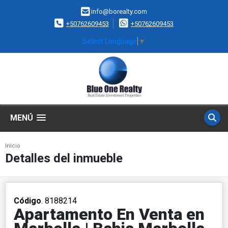
info@borealty.com
+50762609453
+50762609453
Select Language
▼
MENÚ
Inicio
Detalles del inmueble
Código
. 8188214
Apartamento En Venta en