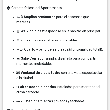
🏠 Características del Apartamento:
🛏️
3 Amplias recámaras
para el descanso que
mereces.
👗
Walking closet
espacioso en la habitación principal.
🚿
2.5 Baños
con acabados impecables.
👩‍🍳
Cuarto y baño de empleada
(¡funcionalidad total!).
🛋️
Sala-Comedor
amplia, diseñada para compartir
momentos inolvidables.
🌆
Ventanal de piso a techo
con una vista espectacular
a la ciudad.
❄️
Aires acondicionados
instalados para mantener el
clima perfecto.
🚗
2 Estacionamientos
privados y techados.