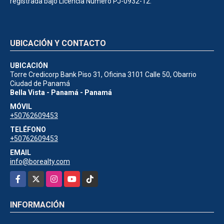
registrada bajo Licencía Número PJ-0932-12.
UBICACIÓN Y CONTACTO
UBICACIÓN
Torre Credicorp Bank Piso 31, Oficina 3101 Calle 50, Obarrio
Ciudad de Panamá
Bella Vista - Panamá - Panamá
MÓVIL
+50762609453
TELÉFONO
+50762609453
EMAIL
info@borealty.com
Facebook
X
Instagram
YouTube
TikTok
INFORMACIÓN