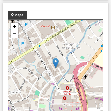
Mapa
+
−
200 m