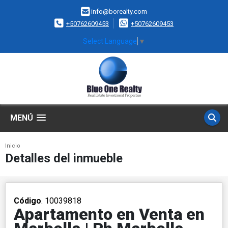
info@borealty.com
+50762609453
+50762609453
Select Language
▼
MENÚ
Inicio
Detalles del inmueble
Código
. 10039818
Apartamento en Venta en