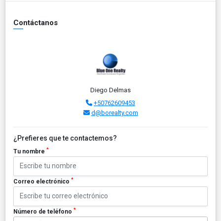
Contáctanos
Diego Delmas
+50762609453
d@borealty.com
¿Prefieres que te contactemos?
*
Tu nombre
*
Correo electrónico
*
Número de teléfono