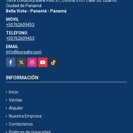
Torre Credicorp Bank Piso 31, Oficina 3101 Calle 50, Obarrio
Ciudad de Panamá
Bella Vista - Panamá - Panamá
MÓVIL
+50762609453
TELÉFONO
+50762609453
EMAIL
info@borealty.com
Facebook
X
Instagram
YouTube
TikTok
INFORMACIÓN
Inicio
Ventas
Alquiler
Nuestra Empresa
Contáctenos
Políticas de privacidad