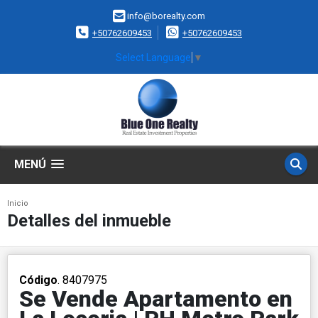
info@borealty.com
+50762609453
+50762609453
Select Language
▼
MENÚ
Inicio
Detalles del inmueble
Código
. 8407975
Se Vende Apartamento en