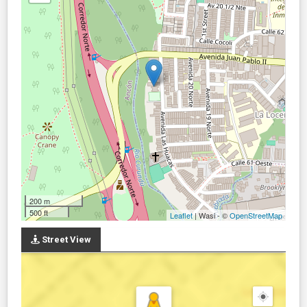
200 m
500 ft
Leaflet
| Wasi - ©
OpenStreetMap
Street View