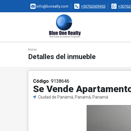
info@borealty.com
+50762609453
+50762
Inicio
Detalles del inmueble
Código
. 9138646
Se Vende Apartamento 
Ciudad de Panamá, Panamá, Panamá