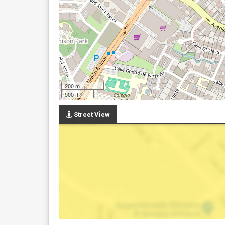
200 m
500 ft
Street View