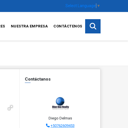
Select Language
▼
RES
NUESTRA EMPRESA
CONTÁCTENOS
Contáctanos
Diego Delmas
+50762609453