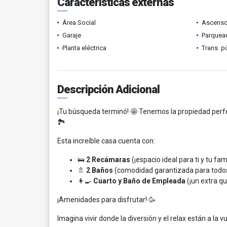
Características externas
Área Social
Ascenso
Garaje
Parquead
Planta eléctrica
Trans. p
Descripción Adicional
¡Tu búsqueda terminó! 🤩 Tenemos la propiedad perfe
🏞️
Esta increíble casa cuenta con:
🛌
2 Recámaras
(¡espacio ideal para ti y tu fami
🚿
2 Baños
(comodidad garantizada para todo
👩‍🍳
Cuarto y Baño de Empleada
(¡un extra qu
¡Amenidades para disfrutar! 🥳
Imagina vivir donde la diversión y el relax están a la v