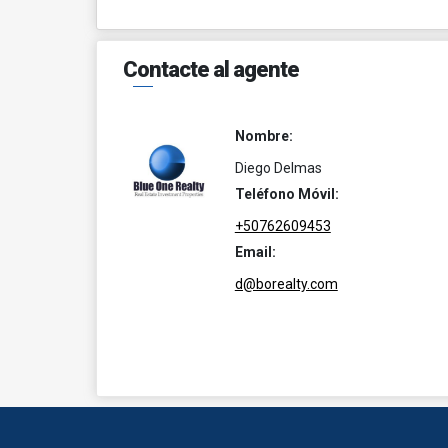
Contacte al agente
Nombre:
Diego Delmas
Teléfono Móvil:
+50762609453
Email:
d@borealty.com