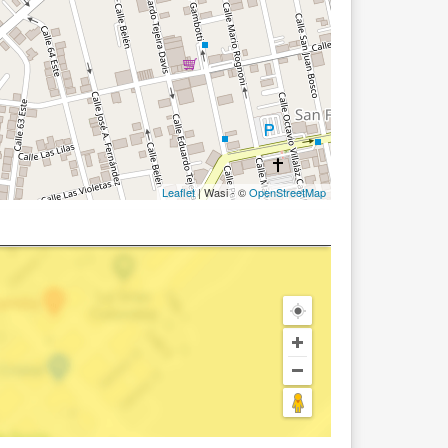
Leaflet
| Wasi - ©
OpenStreetMap