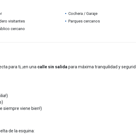
r
Cochera / Garaje
ero visitantes
Parques cercanos
úblico cercano
cta para ti, ¡en una
calle sin salida
para máxima tranquilidad y segurid
lia!)
s)
e siempre viene bien!)
uelta de la esquina: