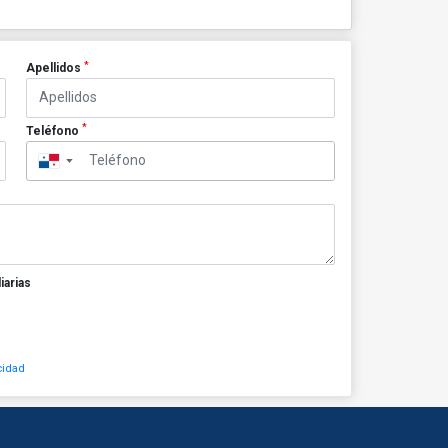
*
Apellidos
*
Teléfono
▼
iarias
cidad