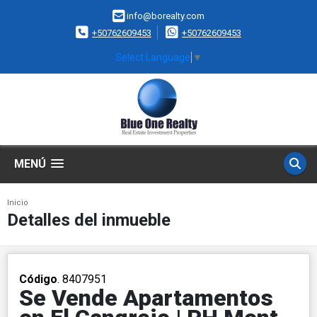
info@borealty.com
+50762609453
+50762609453
Select Language
▼
MENÚ
Inicio
Detalles del inmueble
Código
. 8407951
Se Vende Apartamentos