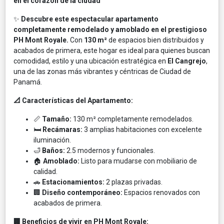
en el corazón de la ciudad
✨
Descubre este espectacular apartamento
completamente remodelado y amoblado en el prestigioso
PH Mont Royale.
Con
130 m²
de espacios bien distribuidos y
acabados de primera, este hogar es ideal para quienes buscan
comodidad, estilo y una ubicación estratégica en
El Cangrejo
,
una de las zonas más vibrantes y céntricas de Ciudad de
Panamá.
📐 Características del Apartamento:
📏
Tamaño:
130 m² completamente remodelados.
🛏️
Recámaras:
3 amplias habitaciones con excelente
iluminación.
🛁
Baños:
2.5 modernos y funcionales.
🏠
Amoblado:
Listo para mudarse con mobiliario de
calidad.
🚗
Estacionamientos:
2 plazas privadas.
🏢
Diseño contemporáneo:
Espacios renovados con
acabados de primera.
🏢 Beneficios de vivir en PH Mont Royale: