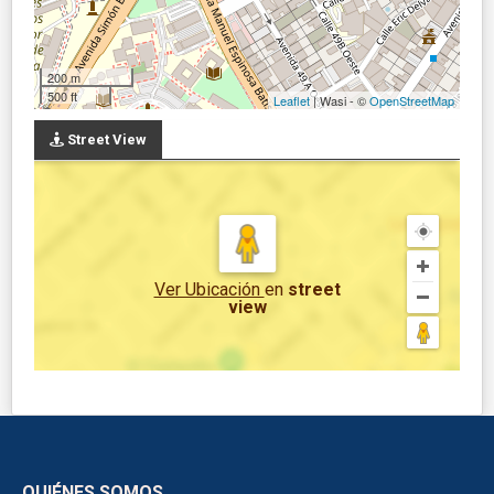
200 m
500 ft
Leaflet
| Wasi - ©
OpenStreetMap
Street View
Ver Ubicación
en
street
view
QUIÉNES SOMOS