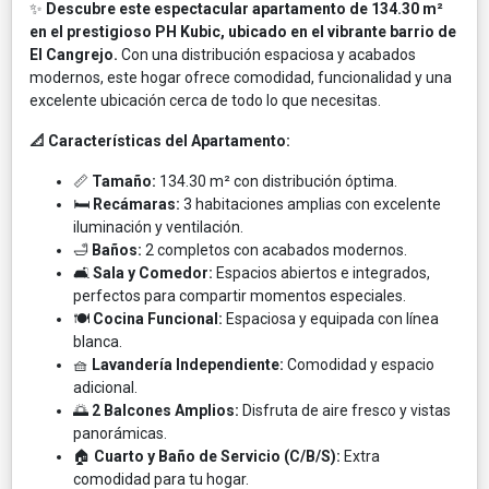
✨
Descubre este espectacular apartamento de 134.30 m²
en el prestigioso PH Kubic, ubicado en el vibrante barrio de
El Cangrejo.
Con una distribución espaciosa y acabados
modernos, este hogar ofrece comodidad, funcionalidad y una
excelente ubicación cerca de todo lo que necesitas.
📐 Características del Apartamento:
📏
Tamaño:
134.30 m² con distribución óptima.
🛏️
Recámaras:
3 habitaciones amplias con excelente
iluminación y ventilación.
🛁
Baños:
2 completos con acabados modernos.
🛋️
Sala y Comedor:
Espacios abiertos e integrados,
perfectos para compartir momentos especiales.
🍽️
Cocina Funcional:
Espaciosa y equipada con línea
blanca.
🧺
Lavandería Independiente:
Comodidad y espacio
adicional.
🌅
2 Balcones Amplios:
Disfruta de aire fresco y vistas
panorámicas.
🏠
Cuarto y Baño de Servicio (C/B/S):
Extra
comodidad para tu hogar.