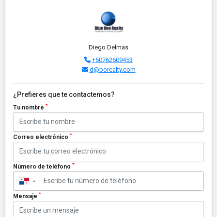
Diego Delmas
+50762609453
d@borealty.com
¿Prefieres que te contactemos?
*
Tu nombre
*
Correo electrónico
*
Número de teléfono
▼
*
Mensaje