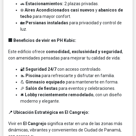
🚗
Estacionamientos:
2 plazas privadas.
❄️
Aires Acondicionados casi nuevos
y
abanicos de
techo
para mayor confort.
🏡
Persianas instaladas
para privacidad y control de
luz.
🏢 Beneficios de vivir en PH Kubic:
Este edificio ofrece
comodidad, exclusividad y seguridad
,
con amenidades pensadas para mejorar tu calidad de vida:
🔐
Seguridad 24/7
con acceso controlado.
🏊
Piscina
para refrescarte y disfrutar en familia.
💪
Gimnasio equipado
para mantenerte en forma.
🎉
Salón de fiestas
para eventos y celebraciones.
🛎️
Lobby recientemente remodelado
, con un diseño
moderno y elegante.
📍 Ubicación Estratégica en El Cangrejo:
Vivir en
El Cangrejo
significa estar en una de las zonas más
dinámicas, vibrantes y convenientes de Ciudad de Panamá,