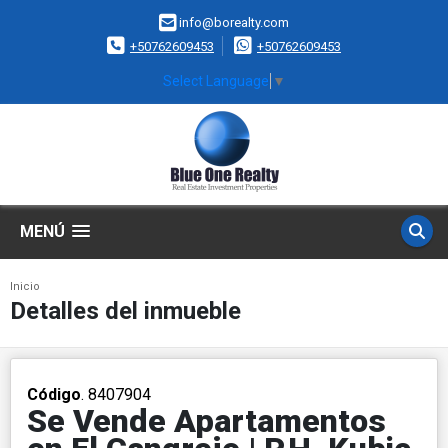
info@borealty.com
+50762609453
+50762609453
Select Language
▼
MENÚ
Inicio
Detalles del inmueble
Código
. 8407904
Se Vende Apartamentos