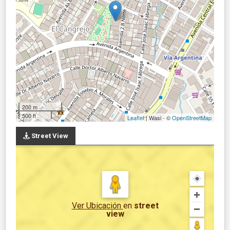
200 m
500 ft
Leaflet
| Wasi - ©
OpenStreetMap
Street View
Ver Ubicación
en
street
view