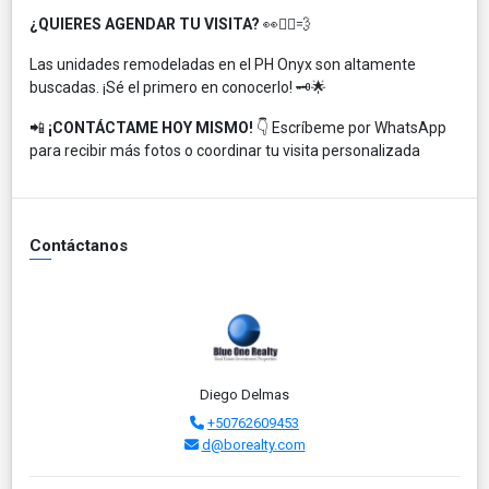
¿QUIERES AGENDAR TU VISITA?
👀🏃‍♂️💨
Las unidades remodeladas en el PH Onyx son altamente
buscadas. ¡Sé el primero en conocerlo! 🗝️🌟
📲
¡CONTÁCTAME HOY MISMO!
👇 Escríbeme por WhatsApp
para recibir más fotos o coordinar tu visita personalizada
Contáctanos
Diego Delmas
+50762609453
d@borealty.com