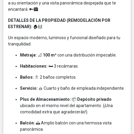
a su orientación y una vista panorámica despejada que te
encantará. 🔑🏙️
DETALLES DE LA PROPIEDAD (REMODELACIÓN POR
ESTRENAR):
🏠🙌
Un espacio moderno, luminoso y funcional diseñado para tu
tranquilidad:
Metraje:
📐
100 m²
con una distribución impecable.
Habitaciones:
🛏️ 3 recámaras.
Baños:
🚿 2 baños completos.
Servicio:
🧺 Cuarto y baño de empleada independiente.
Plus de Almacenamiento:
📦
Depósito privado
ubicado en el mismo nivel del apartamento. (¡Una
comodidad extra que agradecerás!).
Balcón:
🌅 Amplio balcón con una hermosa vista
panorámica.