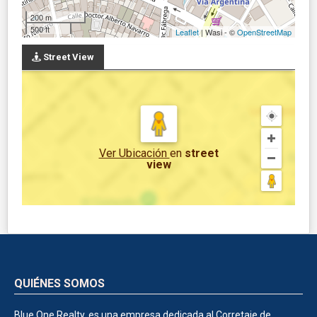
200 m
500 ft
Leaflet
| Wasi - ©
OpenStreetMap
Street View
Ver Ubicación
en
street
view
QUIÉNES SOMOS
Blue One Realty, es una empresa dedicada al Corretaje de