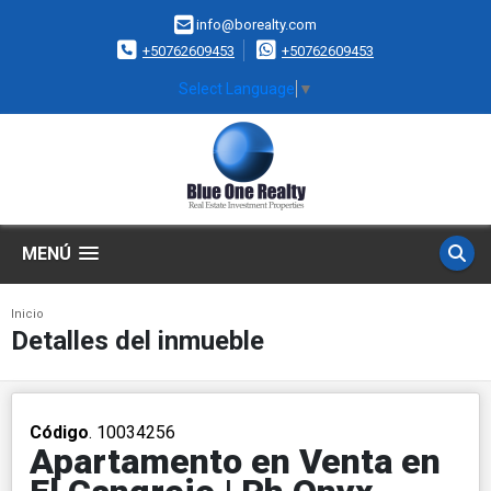
info@borealty.com
+50762609453
+50762609453
Select Language
▼
MENÚ
Inicio
Detalles del inmueble
Código
. 10034256
Apartamento en Venta en