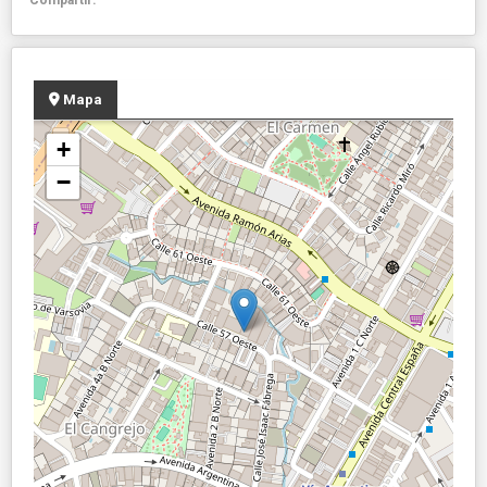
Mapa
+
−