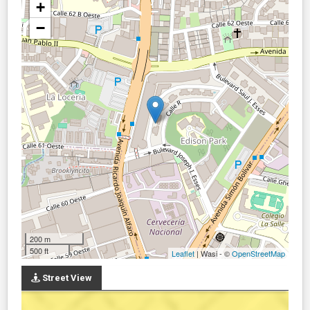
+
−
200 m
500 ft
Leaflet
| Wasi - ©
OpenStreetMap
Street View