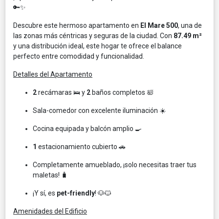
🔑✨
Descubre este hermoso apartamento en
El Mare 500
, una de
las zonas más céntricas y seguras de la ciudad. Con
87.49 m²
y una distribución ideal, este hogar te ofrece el balance
perfecto entre comodidad y funcionalidad.
Detalles del Apartamento
2
recámaras 🛌 y
2
baños completos 🛀
Sala-comedor con excelente iluminación ☀️
Cocina equipada y balcón amplio 🍳
1
estacionamiento cubierto 🚗
Completamente amueblado, ¡solo necesitas traer tus
maletas! 🧳
¡Y sí, es
pet-friendly
! 🐶🐱
Amenidades del Edificio