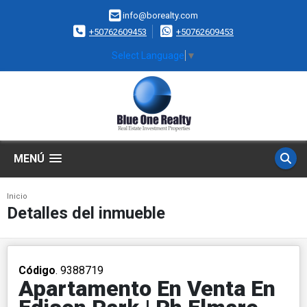
info@borealty.com
+50762609453
+50762609453
Select Language
▼
MENÚ
Inicio
Detalles del inmueble
Código
. 9388719
Apartamento En Venta En