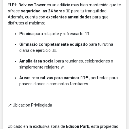
El
PH Belview Tower
es un edificio muy bien mantenido que te
ofrece
seguridad las 24 horas
👮‍♀️ para tu tranquilidad.
Además, cuenta con
excelentes amenidades
para que
disfrutes al máximo:
Piscina
para relajarte y refrescarte 🏊‍♀️.
Gimnasio completamente equipado
para tu rutina
diaria de ejercicio 🏋️‍♂️.
Amplia área social
para reuniones, celebraciones o
simplemente relajarte 🎉.
Áreas recreativas para caminar
🚶‍♀️🌳, perfectas para
paseos diarios o caminatas familiares.
📍 Ubicación Privilegiada
Ubicado en la exclusiva zona de
Edison Park
, esta propiedad