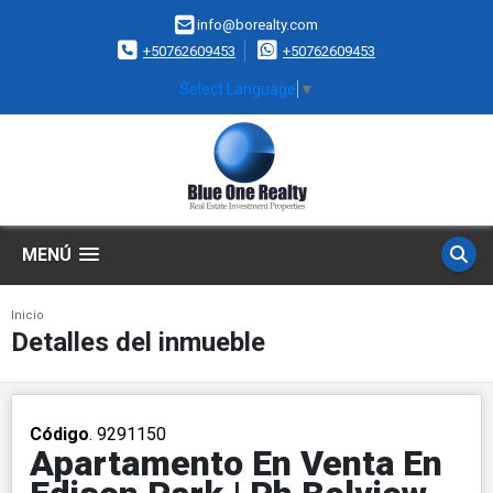
info@borealty.com
+50762609453
+50762609453
Select Language
▼
MENÚ
Inicio
Detalles del inmueble
Código
. 9291150
Apartamento En Venta En