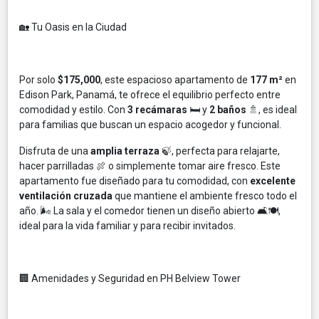
🏡 Tu Oasis en la Ciudad
Por solo
$175,000
, este espacioso apartamento de
177 m²
en
Edison Park, Panamá, te ofrece el equilibrio perfecto entre
comodidad y estilo. Con
3 recámaras
🛏️ y
2 baños
🚿, es ideal
para familias que buscan un espacio acogedor y funcional.
Disfruta de una
amplia terraza
🍃, perfecta para relajarte,
hacer parrilladas 🍖 o simplemente tomar aire fresco. Este
apartamento fue diseñado para tu comodidad, con
excelente
ventilación cruzada
que mantiene el ambiente fresco todo el
año. 🌬️ La sala y el comedor tienen un diseño abierto 🛋️🍽️,
ideal para la vida familiar y para recibir invitados.
🏢 Amenidades y Seguridad en PH Belview Tower