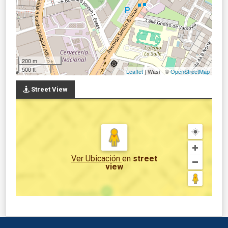
200 m
500 ft
Leaflet
| Wasi - ©
OpenStreetMap
Street View
Ver Ubicación
en
street
view