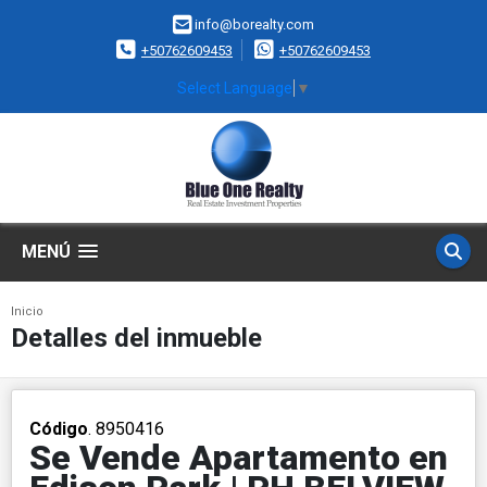
info@borealty.com
+50762609453
+50762609453
Select Language
▼
MENÚ
Inicio
Detalles del inmueble
Código
. 8950416
Se Vende Apartamento en