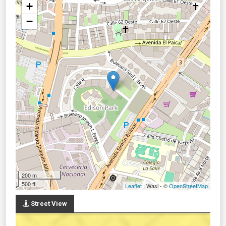
+
−
200 m
500 ft
Leaflet
| Wasi - ©
OpenStreetMap
Street View