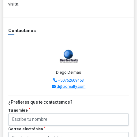
visita.
Contáctanos
Diego Delmas
+50762609453
d@borealty.com
¿Prefieres que te contactemos?
*
Tu nombre
*
Correo electrónico