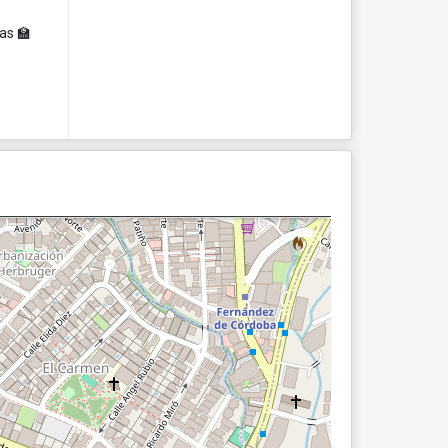
las 🏫