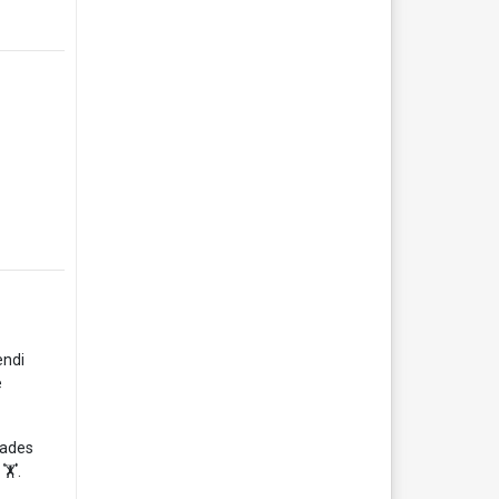
endi
e
dades
🏋️.
.