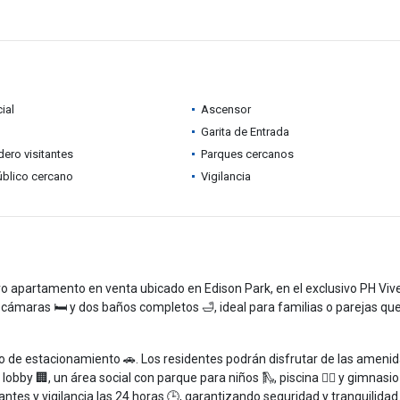
ial
Ascensor
Garita de Entrada
ero visitantes
Parques cercanos
úblico cercano
Vigilancia
o apartamento en venta ubicado en Edison Park, en el exclusivo PH Viv
ámaras 🛏️ y dos baños completos 🛁, ideal para familias o parejas qu
io de estacionamiento 🚗. Los residentes podrán disfrutar de las ameni
obby 🏢, un área social con parque para niños 🛝, piscina 🏊‍♂️ y gimnasio 
tes y vigilancia las 24 horas 🕒, garantizando seguridad y tranquilidad