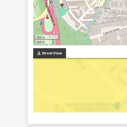
200 m
500 ft
Street View