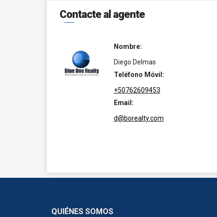
Contacte al agente
Nombre:
Diego Delmas
Teléfono Móvil:
+50762609453
Email:
d@borealty.com
QUIÉNES SOMOS