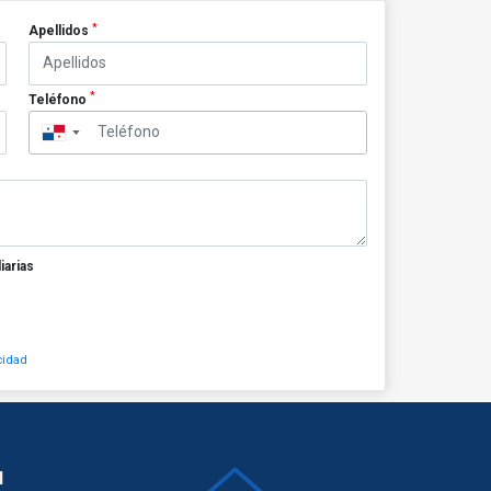
*
Apellidos
*
Teléfono
▼
iarias
cidad
N