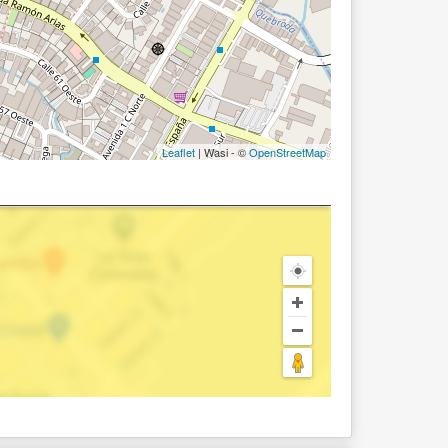
Leaflet
| Wasi - ©
OpenStreetMap