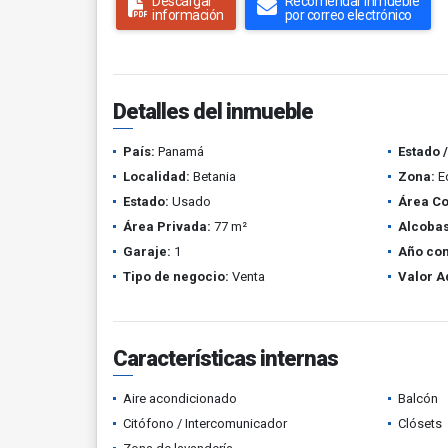
Descargar
Recomendar inmueble
información
por correo electrónico
Detalles del inmueble
País:
Panamá
Estado 
Localidad:
Betania
Zona:
Ed
Estado:
Usado
Área Co
Área Privada:
77 m²
Alcobas
Garaje:
1
Año con
Tipo de negocio:
Venta
Valor A
Características internas
Aire acondicionado
Balcón
Citófono / Intercomunicador
Clósets