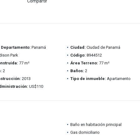
Compartir
/ Departamento:
Panamá
Ciudad:
Ciudad de Panamá
ison Park
Código:
8944512
nstruida:
77 m²
Área Terreno:
77 m²
:
2
Baños:
2
strucción:
2013
Tipo de inmueble:
Apartamento
dministración:
US$110
Baño en habitación principal
Gas domiciliario