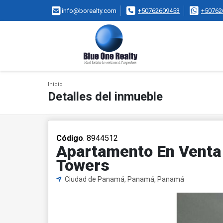
info@borealty.com
+50762609453
+50762
Inicio
Detalles del inmueble
Código
. 8944512
Apartamento En Venta 
Towers
Ciudad de Panamá, Panamá, Panamá