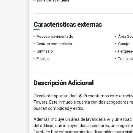
Zona de lavandería
Características externas
Acceso pavimentado
Área Soc
Centros comerciales
Garaje
Gimnasio
Parquead
Piscina
Trans. p
Descripción Adicional
¡Excelente oportunidad! 🌟 Presentamos este atractiv
Towers. Este inmueble cuenta con dos acogedoras rec
buscan comodidad y estilo.
Además, incluye un área de lavandería 🧺 y un espac
del edificio, que incluyen dos ascensores, un elegante l
También hay estacionamientos disponibles para visitan