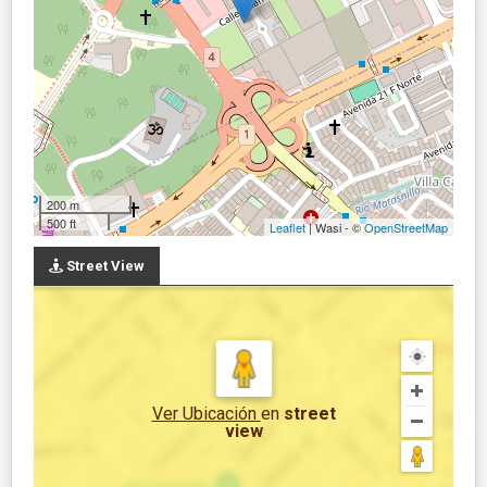
200 m
500 ft
Leaflet
| Wasi - ©
OpenStreetMap
Street View
Ver Ubicación
en
street
view