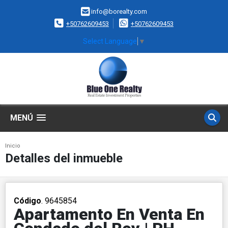
info@borealty.com
+50762609453
+50762609453
Select Language
▼
MENÚ
Inicio
Detalles del inmueble
Código
. 9645854
Apartamento En Venta En