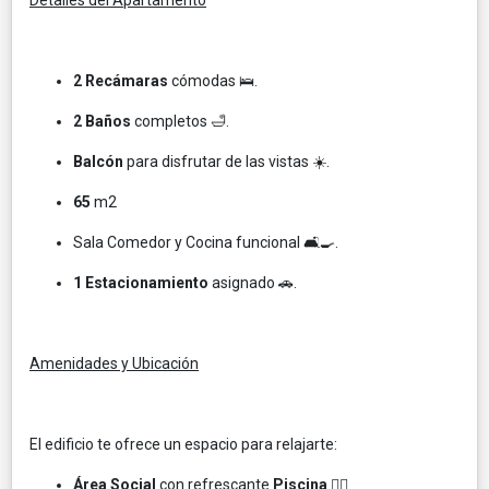
2 Recámaras
cómodas 🛌.
2 Baños
completos 🛁.
Balcón
para disfrutar de las vistas ☀️.
65
m2
Sala Comedor y Cocina funcional 🛋️🍳.
1 Estacionamiento
asignado 🚗.
Amenidades y Ubicación
El edificio te ofrece un espacio para relajarte:
Área Social
con refrescante
Piscina
🏊‍♀️.