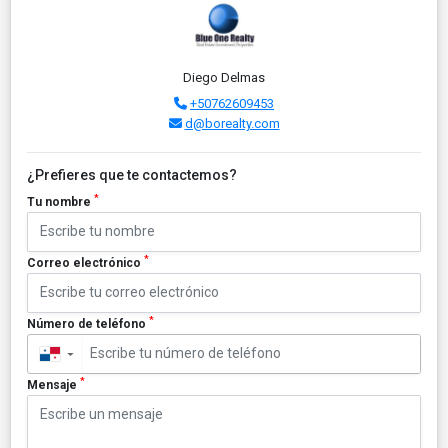
Diego Delmas
+50762609453
d@borealty.com
¿Prefieres que te contactemos?
*
Tu nombre
*
Correo electrónico
*
Número de teléfono
▼
*
Mensaje