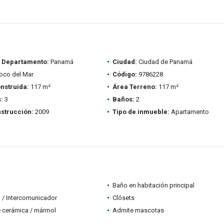
/ Departamento:
Panamá
Ciudad:
Ciudad de Panamá
oco del Mar
Código:
9786228
nstruida:
117 m²
Área Terreno:
117 m²
:
3
Baños:
2
strucción:
2009
Tipo de inmueble:
Apartamento
Baño en habitación principal
 / Intercomunicador
Clósets
 cerámica / mármol
Admite mascotas