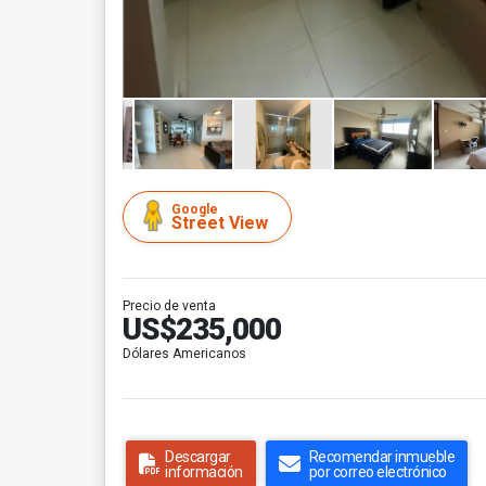
Google
Street View
Precio de venta
US$235,000
Dólares Americanos
Descargar
Recomendar inmueble
información
por correo electrónico