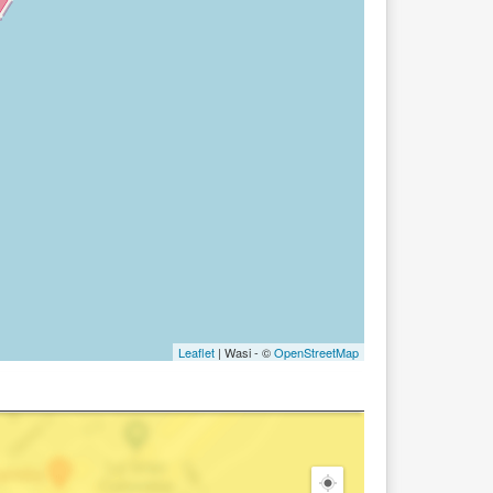
Leaflet
| Wasi - ©
OpenStreetMap