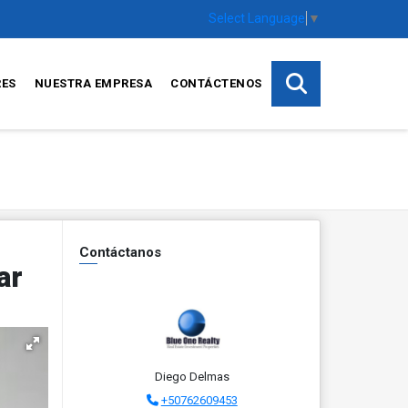
Select Language
▼
RES
NUESTRA EMPRESA
CONTÁCTENOS
Contáctanos
ar
Diego Delmas
+50762609453