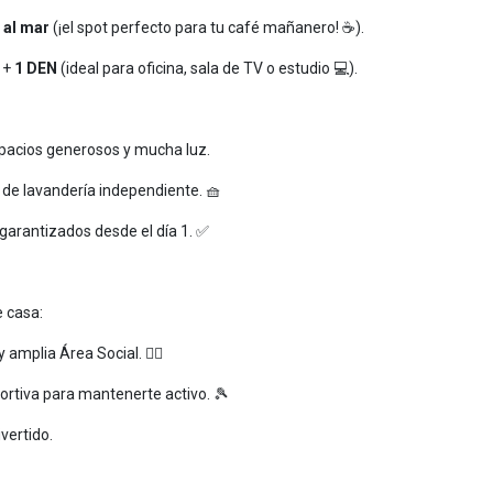
 al mar
(¡el spot perfecto para tu café mañanero! ☕).
 +
1 DEN
(ideal para oficina, sala de TV o estudio 💻).
pacios generosos y mucha luz.
de lavandería independiente. 🧺
garantizados desde el día 1. ✅
e casa:
 amplia Área Social. 🧖‍♂️
rtiva para mantenerte activo. 🎾
vertido.