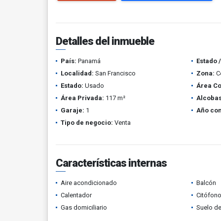
Detalles del inmueble
País:
Panamá
Estado 
Localidad:
San Francisco
Zona:
C
Estado:
Usado
Área Co
Área Privada:
117 m²
Alcobas
Garaje:
1
Año con
Tipo de negocio:
Venta
Características internas
Aire acondicionado
Balcón
Calentador
Citófono
Gas domiciliario
Suelo de