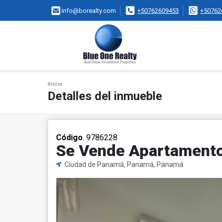
info@borealty.com
+50762609453
+50762
Inicio
Detalles del inmueble
Código
. 9786228
Se Vende Apartamento 
Ciudad de Panamá, Panamá, Panamá