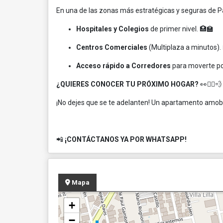
En una de las zonas más estratégicas y seguras de P
Hospitales y Colegios
de primer nivel. 🏥🏫
Centros Comerciales
(Multiplaza a minutos). 
Acceso rápido a Corredores
para moverte por
¿QUIERES CONOCER TU PRÓXIMO HOGAR?
👀🏃‍♂️💨
¡No dejes que se te adelanten! Un apartamento amobla
📲
¡CONTÁCTANOS YA POR WHATSAPP!
Mapa
+
−