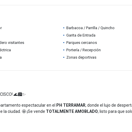
r
Barbacoa / Parrilla / Quincho
Garita de Entrada
ero visitantes
Parques cercanos
éctrica
Portería / Recepción
ia
Zonas deportivas
CISCO! 🌊🏙️✨
apartamento espectacular en el
PH TERRAMAR
, donde el lujo de despert
e la ciudad. 🤩 ¡Se vende
TOTALMENTE AMOBLADO
, listo para que sol