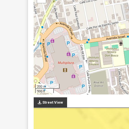
200 m
500 ft
Street View