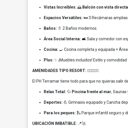
Vistas Increíbles:
🌅
Balcón con vista directa
Espacios Versátiles:
🛏️ 3 Recámaras amplias
Baños:
🚿 2 Baños modernos.
Área Social Interna:
🛋️ Sala y comedor con es
Cocina:
🍳 Cocina completa y equipada + Área 
Plus:
✨ ¡Muebles incluidos! Estilo y comodidad 
AMENIDADES TIPO RESORT:
🏊‍♂️🏋️‍♀️🏀
El PH Terramar tiene todo para que no quieras salir d
Relax Total:
💦
Piscina frente al mar
, Saunas y
Deportes:
💪 Gimnasio equipado y Cancha depo
Para los peques:
🛝 Parque infantil seguro y di
UBICACIÓN IMBATIBLE:
📍🚀