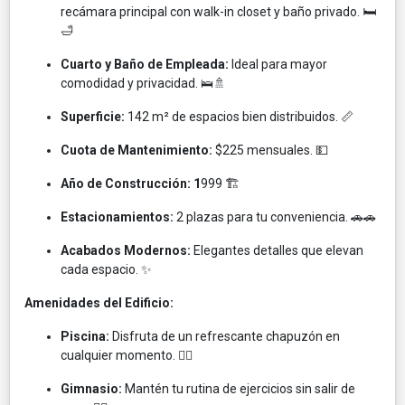
recámara principal con walk-in closet y baño privado. 🛏️
🛁​
Cuarto y Baño de Empleada:
Ideal para mayor
comodidad y privacidad. 🛌🚿​
Superficie:
142 m² de espacios bien distribuidos. 📏​
Cuota de Mantenimiento:
$225 mensuales. 💵​
Año de Construcción: 1
999
🏗️
Estacionamientos:
2 plazas para tu conveniencia. 🚗🚗​
Acabados Modernos:
Elegantes detalles que elevan
cada espacio. ✨​
Amenidades del Edificio:
Piscina:
Disfruta de un refrescante chapuzón en
cualquier momento. 🏊‍♂️​
Gimnasio:
Mantén tu rutina de ejercicios sin salir de