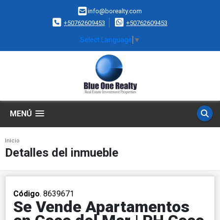
info@borealty.com
+50762609453
+50762609453
Select Language
▼
MENÚ
Inicio
Detalles del inmueble
Código
. 8639671
Se Vende Apartamentos