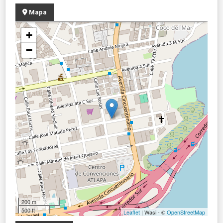
Mapa
+
−
200 m
500 ft
Leaflet
| Wasi - ©
OpenStreetMap